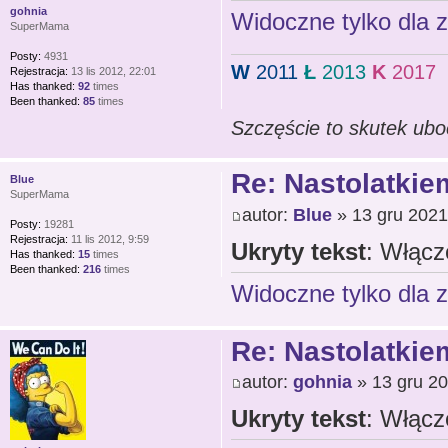
gohnia
Widoczne tylko dla 
SuperMama
Posty:
4931
W
2011
Ł
2013
K
2017
Rejestracja:
13 lis 2012, 22:01
Has thanked:
92
times
Been thanked:
85
times
Szczęście to skutek ubo
Re: Nastolatkiem
Blue
SuperMama
autor:
Blue
» 13 gru 2021
Posty:
19281
Rejestracja:
11 lis 2012, 9:59
Ukryty tekst
: Włącz
Has thanked:
15
times
Been thanked:
216
times
Widoczne tylko dla 
Re: Nastolatkiem
autor:
gohnia
» 13 gru 20
Ukryty tekst
: Włącz