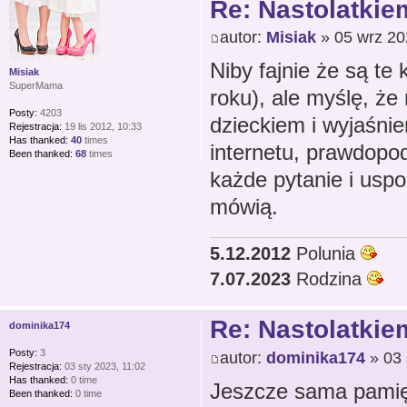
Re: Nastolatkiem
autor:
Misiak
» 05 wrz 20
Niby fajnie że są te
Misiak
SuperMama
roku), ale myślę, że
Posty:
4203
dzieckiem i wyjaśnie
Rejestracja:
19 lis 2012, 10:33
Has thanked:
40
times
internetu, prawdopo
Been thanked:
68
times
każde pytanie i uspo
mówią.
5.12.2012
Polunia
7.07.2023
Rodzina
Re: Nastolatkiem
dominika174
Posty:
3
autor:
dominika174
» 03 
Rejestracja:
03 sty 2023, 11:02
Has thanked:
0 time
Jeszcze sama pamięt
Been thanked:
0 time