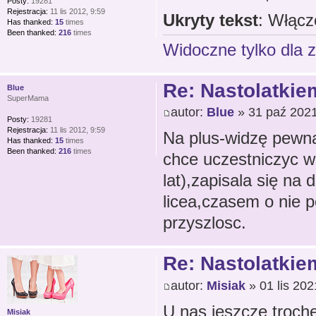
Posty:
19281
Rejestracja:
11 lis 2012, 9:59
Ukryty tekst
: Włącz
Has thanked:
15
times
Been thanked:
216
times
Widoczne tylko dla 
Re: Nastolatkiem
Blue
SuperMama
autor:
Blue
» 31 paź 2021
Posty:
19281
Rejestracja:
11 lis 2012, 9:59
Na plus-widzę pewną
Has thanked:
15
times
Been thanked:
216
times
chce uczestniczyc w 
lat),zapisala się n
licea,czasem o nie p
przyszlosc.
Re: Nastolatkiem
autor:
Misiak
» 01 lis 202
U nas jeszcze trochę
Misiak