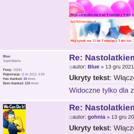
Re: Nastolatkiem
Blue
SuperMama
autor:
Blue
» 13 gru 2021
Posty:
19281
Rejestracja:
11 lis 2012, 9:59
Ukryty tekst
: Włącz
Has thanked:
15
times
Been thanked:
216
times
Widoczne tylko dla 
Re: Nastolatkiem
autor:
gohnia
» 13 gru 20
Ukryty tekst
: Włącz