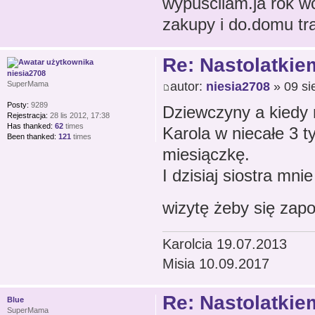
wypuscilam.ja rok wc
zakupy i do.domu traf
Re: Nastolatkiem
niesia2708
autor:
niesia2708
» 09 si
SuperMama
Posty:
9289
Dziewczyny a kiedy 
Rejestracja:
28 lis 2012, 17:38
Has thanked:
62
times
Karola w niecałe 3 t
Been thanked:
121
times
miesiączkę.
I dzisiaj siostra mn
wizytę żeby się zap
Karolcia 19.07.2013
Misia 10.09.2017
Re: Nastolatkiem
Blue
SuperMama