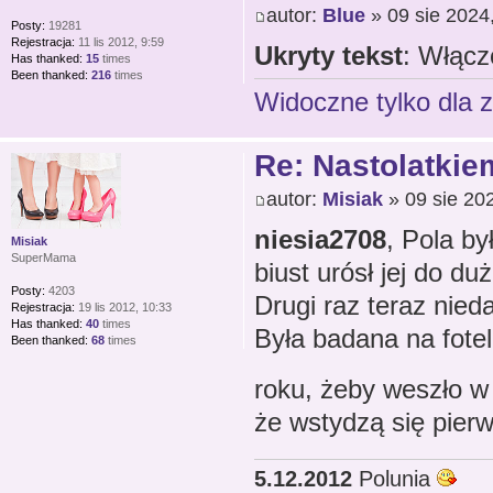
autor:
Blue
» 09 sie 2024
Posty:
19281
Rejestracja:
11 lis 2012, 9:59
Ukryty tekst
: Włącz
Has thanked:
15
times
Been thanked:
216
times
Widoczne tylko dla 
Re: Nastolatkiem
autor:
Misiak
» 09 sie 20
niesia2708
, Pola by
Misiak
SuperMama
biust urósł jej do d
Posty:
4203
Drugi raz teraz nied
Rejestracja:
19 lis 2012, 10:33
Has thanked:
40
times
Była badana na fote
Been thanked:
68
times
roku, żeby weszło 
że wstydzą się pierws
5.12.2012
Polunia