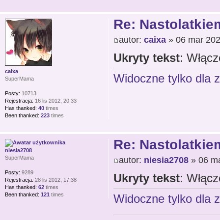
Re: Nastolatkiem
autor:
caixa
» 06 mar 202
Ukryty tekst
: Włącz
caixa
Widoczne tylko dla 
SuperMama
Posty:
10713
Rejestracja:
16 lis 2012, 20:33
Has thanked:
40
times
Been thanked:
223
times
Re: Nastolatkiem
niesia2708
autor:
niesia2708
» 06 ma
SuperMama
Posty:
9289
Ukryty tekst
: Włącz
Rejestracja:
28 lis 2012, 17:38
Has thanked:
62
times
Been thanked:
121
times
Widoczne tylko dla 