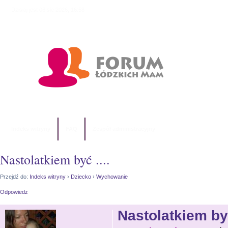
Dzisiaj jest 06 sie 2026, 16:58
Indeks witryny
FAQ
Zespół administracyjny
Nastolatkiem być ....
Przejdź do:
Indeks witryny
›
Dziecko
›
Wychowanie
Odpowiedz
Nastolatkiem być