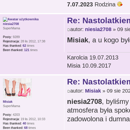
7.07.2023
Rodzina
Re: Nastolatkiem
niesia2708
autor:
niesia2708
» 09 si
SuperMama
Posty:
9289
Misiak
, a u kogo by
Rejestracja:
28 lis 2012, 17:38
Has thanked:
62
times
Been thanked:
121
times
Karolcia 19.07.2013
Misia 10.09.2017
Re: Nastolatkiem
autor:
Misiak
» 09 sie 20
niesia2708
, byliśm
Misiak
SuperMama
atmosfera była spoko
Posty:
4203
zadowolona i dumna,
Rejestracja:
19 lis 2012, 10:33
Has thanked:
40
times
Been thanked:
68
times