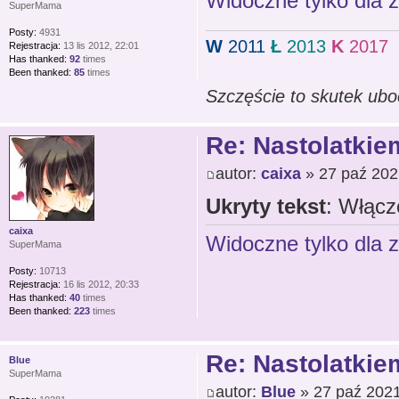
Widoczne tylko dla 
SuperMama
Posty:
4931
W
2011
Ł
2013
K
2017
Rejestracja:
13 lis 2012, 22:01
Has thanked:
92
times
Been thanked:
85
times
Szczęście to skutek ubo
Re: Nastolatkiem
autor:
caixa
» 27 paź 202
Ukryty tekst
: Włącz
caixa
Widoczne tylko dla 
SuperMama
Posty:
10713
Rejestracja:
16 lis 2012, 20:33
Has thanked:
40
times
Been thanked:
223
times
Re: Nastolatkiem
Blue
SuperMama
autor:
Blue
» 27 paź 2021