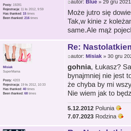
autor:
Blue
» 29 gru 2021
Posty:
19281
Rejestracja:
11 lis 2012, 9:59
Może jutro się dowie
Has thanked:
15
times
Been thanked:
216
times
Tak,w kinie z koleża
same.Ale mąż pojech
Re: Nastolatkiem
autor:
Misiak
» 30 gru 20
gohnia
, Łukasz? Sa
Misiak
SuperMama
bynajmniej nie jest 
Posty:
4203
że chyba by mi wszy
Rejestracja:
19 lis 2012, 10:33
Has thanked:
40
times
Nie wiem jak to będz
Been thanked:
68
times
5.12.2012
Polunia
7.07.2023
Rodzina