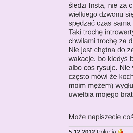
śledzi Insta, nie za 
wielkiego dzwonu się
spędzać czas sama z
Taki trochę intrower
chwilami trochę za d
Nie jest chętna do z
wakacje, bo kiedyś b
albo coś rysuje. Nie 
często mówi że kocha
moim mężem) wygłupi
uwielbia mojego bra
Może napiszecie coś
5.12.2012
Polunia