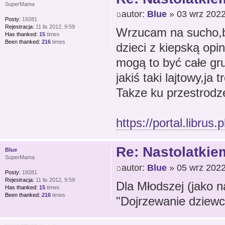
SuperMama
autor:
Blue
» 03 wrz 2022
Posty:
19281
Rejestracja:
11 lis 2012, 9:59
Wrzucam na sucho,bo
Has thanked:
15
times
Been thanked:
216
times
dzieci z kiepską opi
mogą to być całe gru
jakiś taki lajtowy,ja
Takze ku przestrodz
https://portal.librus.
Re: Nastolatkiem
Blue
SuperMama
autor:
Blue
» 05 wrz 2022
Posty:
19281
Rejestracja:
11 lis 2012, 9:59
Dla Młodszej (jako n
Has thanked:
15
times
Been thanked:
216
times
"Dojrzewanie dziewc