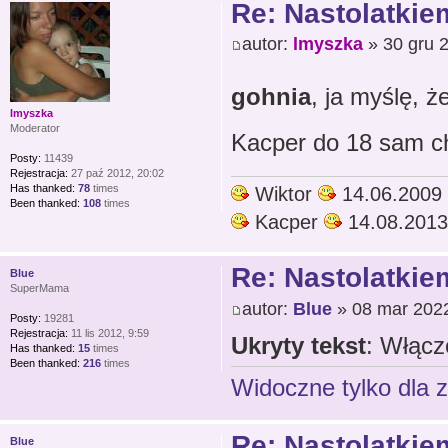
Re: Nastolatkiem
autor:
lmyszka
» 30 gru 
gohnia
, ja myślę, 
lmyszka
Moderator
Kacper do 18 sam ch
Posty:
11439
Rejestracja:
27 paź 2012, 20:02
Has thanked:
78
times
Wiktor
14.06.2009
Been thanked:
108
times
Kacper
14.08.2013
Re: Nastolatkiem
Blue
SuperMama
autor:
Blue
» 08 mar 2022
Posty:
19281
Rejestracja:
11 lis 2012, 9:59
Ukryty tekst
: Włącz
Has thanked:
15
times
Been thanked:
216
times
Widoczne tylko dla 
Re: Nastolatkiem
Blue