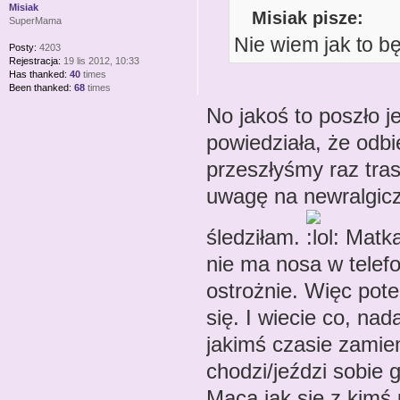
Misiak
Misiak pisze:
SuperMama
Nie wiem jak to bę
Posty:
4203
Rejestracja:
19 lis 2012, 10:33
Has thanked:
40
times
Been thanked:
68
times
No jakoś to poszło j
powiedziała, że odbi
przeszłyśmy raz tras
uwagę na newralgiczn
śledziłam.
Matka 
nie ma nosa w telefon
ostrożnie. Więc pot
się. I wiecie co, nad
jakimś czasie zamien
chodzi/jeździ sobie g
Maca jak się z kimś 