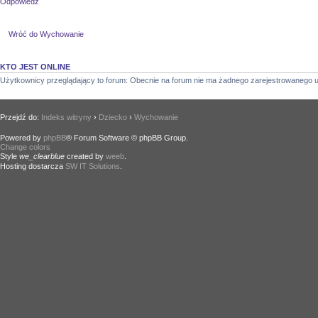
Odpowiedz
Wróć do Wychowanie
KTO JEST ONLINE
Użytkownicy przeglądający to forum: Obecnie na forum nie ma żadnego zarejestrowanego u
Przejdź do:
Indeks witryny
›
Dziecko
›
Wychowanie
Powered by
phpBB
® Forum Software © phpBB Group.
Change colors
.
Style
we_clearblue
created by
weeb
.
Hosting dostarcza
SW IT Solutions
.