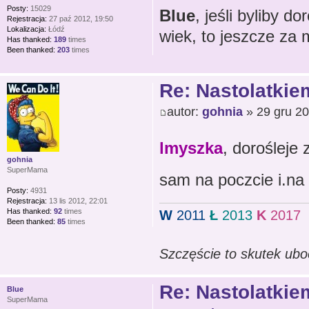
Posty:
15029
Blue
, jeśli byliby d
Rejestracja:
27 paź 2012, 19:50
Lokalizacja:
Łódź
wiek, to jeszcze za
Has thanked:
189
times
Been thanked:
203
times
Re: Nastolatkiem
autor:
gohnia
» 29 gru 20
lmyszka
, dorośleje
gohnia
SuperMama
sam na poczcie i.na
Posty:
4931
Rejestracja:
13 lis 2012, 22:01
Has thanked:
92
times
W
2011
Ł
2013
K
2017
Been thanked:
85
times
Szczęście to skutek ubo
Re: Nastolatkiem
Blue
SuperMama