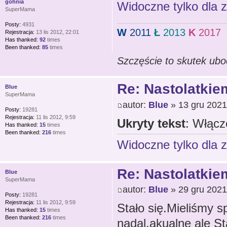
gohnia
Widoczne tylko dla 
SuperMama
Posty:
4931
W
2011
Ł
2013
K
2017
Rejestracja:
13 lis 2012, 22:01
Has thanked:
92
times
Been thanked:
85
times
Szczęście to skutek ubo
Re: Nastolatkiem
Blue
SuperMama
autor:
Blue
» 13 gru 2021
Posty:
19281
Rejestracja:
11 lis 2012, 9:59
Ukryty tekst
: Włącz
Has thanked:
15
times
Been thanked:
216
times
Widoczne tylko dla 
Re: Nastolatkiem
Blue
SuperMama
autor:
Blue
» 29 gru 2021
Posty:
19281
Rejestracja:
11 lis 2012, 9:59
Stało się.Mieliśmy s
Has thanked:
15
times
Been thanked:
216
times
nadal.akualne ale S