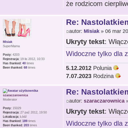
że rodzicom cierpliw
Re: Nastolatkiem
autor:
Misiak
» 06 mar 20
Ukryty tekst
: Włącz
Misiak
SuperMama
Widoczne tylko dla 
Posty:
4203
Rejestracja:
19 lis 2012, 10:33
Has thanked:
40
times
5.12.2012
Polunia
Been thanked:
68
times
7.07.2023
Rodzina
Re: Nastolatkiem
szaraczarownica
autor:
szaraczarownica
»
Moderator
Posty:
15029
Ukryty tekst
: Włącz
Rejestracja:
27 paź 2012, 19:50
Lokalizacja:
Łódź
Has thanked:
189
times
Widoczne tylko dla 
Been thanked:
203
times