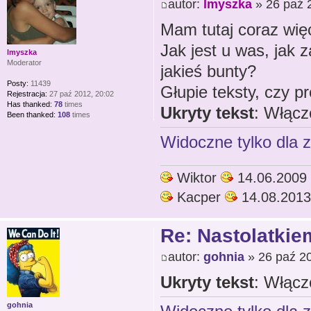
autor:
lmyszka
» 26 paź 
Mam tutaj coraz wię
Jak jest u was, jak 
lmyszka
Moderator
jakieś bunty?
Posty:
11439
Głupie teksty, czy p
Rejestracja:
27 paź 2012, 20:02
Has thanked:
78
times
Ukryty tekst
: Włącz
Been thanked:
108
times
Widoczne tylko dla 
Wiktor
14.06.2009
Kacper
14.08.2013
Re: Nastolatkiem
autor:
gohnia
» 26 paź 20
Ukryty tekst
: Włącz
gohnia