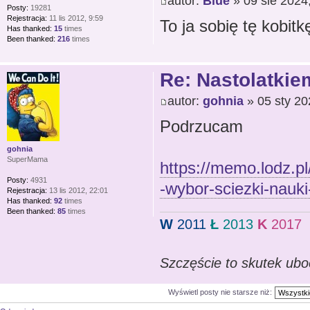
autor:
Blue
» 09 sie 2024
Posty:
19281
Rejestracja:
11 lis 2012, 9:59
To ja sobię tę kobitk
Has thanked:
15
times
Been thanked:
216
times
Re: Nastolatkiem
autor:
gohnia
» 05 sty 20
Podrzucam
gohnia
SuperMama
https://memo.lodz.p
Posty:
4931
-wybor-sciezki-nauki
Rejestracja:
13 lis 2012, 22:01
Has thanked:
92
times
Been thanked:
85
times
W
2011
Ł
2013
K
2017
Szczęście to skutek ubo
Wyświetl posty nie starsze niż: