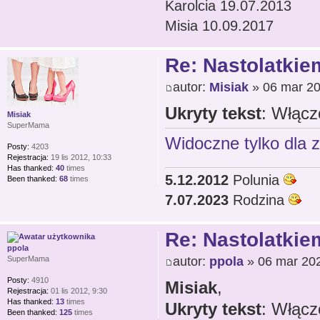
Karolcia 19.07.2013
Misia 10.09.2017
Re: Nastolatkiem
autor:
Misiak
» 06 mar 20
Ukryty tekst
: Włącz
Misiak
SuperMama
Widoczne tylko dla 
Posty:
4203
Rejestracja:
19 lis 2012, 10:33
Has thanked:
40
times
5.12.2012
Polunia
Been thanked:
68
times
7.07.2023
Rodzina
Re: Nastolatkiem
ppola
autor:
ppola
» 06 mar 202
SuperMama
Posty:
4910
Misiak
,
Rejestracja:
01 lis 2012, 9:30
Has thanked:
13
times
Ukryty tekst
: Włącz
Been thanked:
125
times