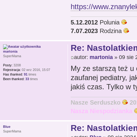
https://www.znanylek
5.12.2012
Polunia
7.07.2023
Rodzina
Re: Nastolatkiem
martonia
autor:
martonia
» 09 sie 
SuperMama
Posty:
3208
My ze starszą też u
Rejestracja:
02 wrz 2016, 15:07
Has thanked:
91
times
zaufanej pediatry, j
Been thanked:
33
times
jakiś czas. Tylko w 
Nasze Serduszko
20
Nasza Niespodzianka
Re: Nastolatkiem
Blue
SuperMama