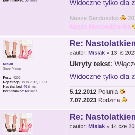
Been thanked:
33
times
Widoczne tylko dla 
Nasze Serduszko
20
Nasza Niespodzianka
Re: Nastolatkiem
autor:
Misiak
» 13 lis 202
Ukryty tekst
: Włącz
Misiak
SuperMama
Widoczne tylko dla 
Posty:
4203
Rejestracja:
19 lis 2012, 10:33
Has thanked:
40
times
5.12.2012
Polunia
Been thanked:
68
times
7.07.2023
Rodzina
Re: Nastolatkiem
autor:
Misiak
» 14 cze 20