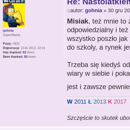
Re: Nastolatkiem
autor:
gohnia
» 30 gru 20
Misiak
, też mnie to
odpowiedzialny i też
gohnia
SuperMama
wszystko poszło jak
Posty:
4931
do szkoly, a rynek je
Rejestracja:
13 lis 2012, 22:01
Has thanked:
92
times
Been thanked:
85
times
Trzeba się kiedyś od
wiary w siebie i pok
jest i zawsze pewni
W
2011
Ł
2013
K
2017
Szczęście to skutek ubo