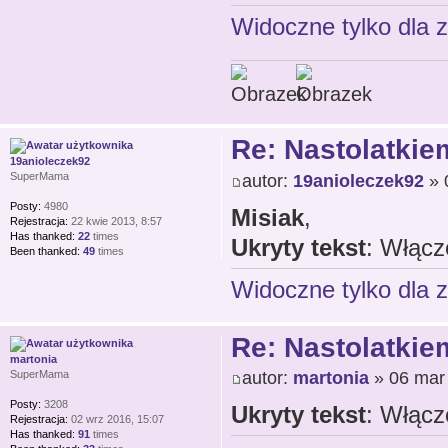
Widoczne tylko dla 
Re: Nastolatkiem
19anioleczek92
autor:
19anioleczek92
» 
SuperMama
Posty:
4980
Misiak
,
Rejestracja:
22 kwie 2013, 8:57
Has thanked:
22
times
Ukryty tekst
: Włącz
Been thanked:
49
times
Widoczne tylko dla 
Re: Nastolatkiem
martonia
autor:
martonia
» 06 mar
SuperMama
Posty:
3208
Ukryty tekst
: Włącz
Rejestracja:
02 wrz 2016, 15:07
Has thanked:
91
times