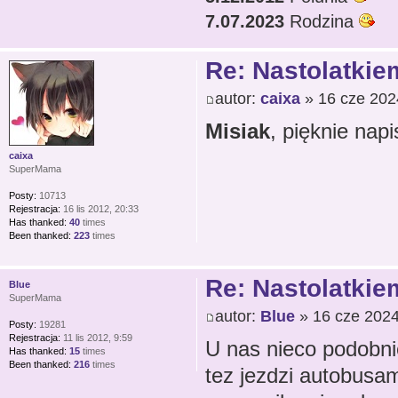
7.07.2023
Rodzina
Re: Nastolatkiem
autor:
caixa
» 16 cze 202
Misiak
, pięknie nap
caixa
SuperMama
Posty:
10713
Rejestracja:
16 lis 2012, 20:33
Has thanked:
40
times
Been thanked:
223
times
Re: Nastolatkiem
Blue
SuperMama
autor:
Blue
» 16 cze 2024
Posty:
19281
Rejestracja:
11 lis 2012, 9:59
U nas nieco podobni
Has thanked:
15
times
Been thanked:
216
times
tez jezdzi autobusa