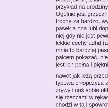
przykład na urodziny
Ogólnie jest grzeczn
trochę za bardzo, w
pasek a ona lubi dop
niej gdy nie jest pe
lekkie cechy adhd (a
mnie to bardziej pa
palcem pokazać, nie
jest ich pełna i pię
nawet jak leżą prze
typowa chłopczyca z 
zrywy i coś sobie uk
się rzeczami w ręka
chodzi w tą i spowro