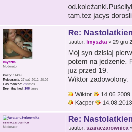
od.koleżanki.Puścił
tam.tez jacys dorosli
Re: Nastolatkiem
autor:
lmyszka
» 29 gru 
Mój syn dzisiaj pier
potem na jedzenie. Po
lmyszka
Moderator
juz przed 19.
Posty:
11439
Wiktor zadowolony.
Rejestracja:
27 paź 2012, 20:02
Has thanked:
78
times
Been thanked:
108
times
Wiktor
14.06.2009
Kacper
14.08.2013
Re: Nastolatkiem
szaraczarownica
autor:
szaraczarownica
»
Moderator