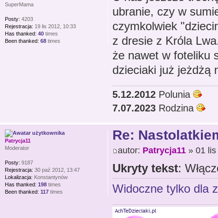
SuperMama
ubranie, czy w sumie
Posty:
4203
czymkolwiek "dziec
Rejestracja:
19 lis 2012, 10:33
Has thanked:
40
times
z dresie z Króla Lwa
Been thanked:
68
times
że nawet w foteliku
dzieciaki już jeżdż
5.12.2012
Polunia
7.07.2023
Rodzina
Re: Nastolatkiem
Patrycja11
autor:
Patrycja11
» 01 lis
Moderator
Posty:
9187
Ukryty tekst
: Włącz
Rejestracja:
30 paź 2012, 13:47
Lokalizacja:
Konstantynów
Has thanked:
198
times
Widoczne tylko dla 
Been thanked:
117
times