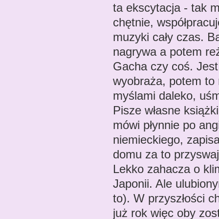
ta ekscytacja - tak 
chętnie, współpracu
muzyki cały czas. B
nagrywa a potem reży
Gacha czy coś. Jest
wyobraża, potem to r
myślami daleko, uśm
Pisze własne książk
mówi płynnie po angi
niemieckiego, zapisa
domu za to przyswaj
Lekko zahacza o klim
Japonii. Ale ulubio
to). W przyszłości ch
już rok więc oby zos