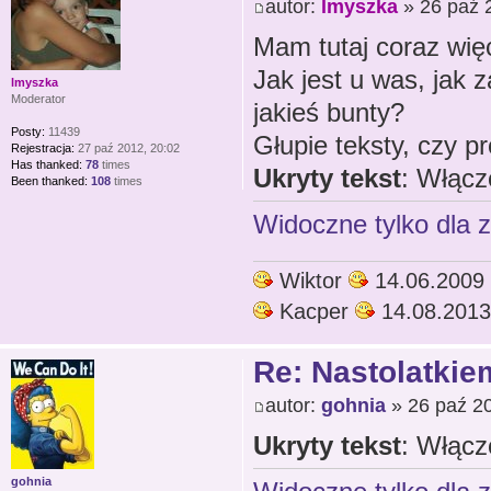
autor:
lmyszka
» 26 paź 
Mam tutaj coraz wię
Jak jest u was, jak 
lmyszka
Moderator
jakieś bunty?
Posty:
11439
Głupie teksty, czy p
Rejestracja:
27 paź 2012, 20:02
Has thanked:
78
times
Ukryty tekst
: Włącz
Been thanked:
108
times
Widoczne tylko dla 
Wiktor
14.06.2009
Kacper
14.08.2013
Re: Nastolatkiem
autor:
gohnia
» 26 paź 20
Ukryty tekst
: Włącz
gohnia