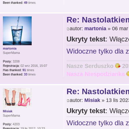
Been thanked:
49
times
Re: Nastolatkiem
autor:
martonia
» 06 mar
Ukryty tekst
: Włącz
martonia
Widoczne tylko dla 
SuperMama
Posty:
3208
Nasze Serduszko
20
Rejestracja:
02 wrz 2016, 15:07
Has thanked:
91
times
Nasza Niespodzianka
Been thanked:
33
times
Re: Nastolatkiem
autor:
Misiak
» 13 lis 202
Ukryty tekst
: Włącz
Misiak
SuperMama
Widoczne tylko dla 
Posty:
4203
Rejestracja:
19 lis 2012, 10:33