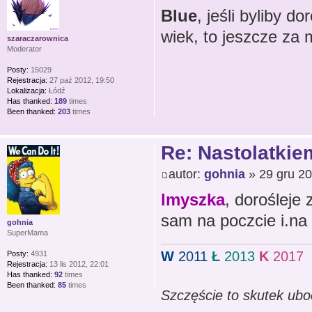
Blue
, jeśli byliby d
wiek, to jeszcze za
szaraczarownica
Moderator
Posty:
15029
Rejestracja:
27 paź 2012, 19:50
Lokalizacja:
Łódź
Has thanked:
189
times
Been thanked:
203
times
Re: Nastolatkiem
autor:
gohnia
» 29 gru 20
lmyszka
, dorośleje
sam na poczcie i.na
gohnia
SuperMama
W
2011
Ł
2013
K
2017
Posty:
4931
Rejestracja:
13 lis 2012, 22:01
Has thanked:
92
times
Been thanked:
85
times
Szczęście to skutek ubo