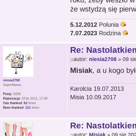
że wstydzą się pierws
5.12.2012
Polunia
7.07.2023
Rodzina
Re: Nastolatkiem
autor:
niesia2708
» 09 si
Misiak
, a u kogo by
niesia2708
SuperMama
Karolcia 19.07.2013
Posty:
9289
Misia 10.09.2017
Rejestracja:
28 lis 2012, 17:38
Has thanked:
62
times
Been thanked:
121
times
Re: Nastolatkiem
autor:
Misiak
» 09 sie 20