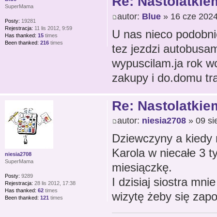
Re: Nastolatkiem
SuperMama
autor:
Blue
» 16 cze 2024
Posty:
19281
Rejestracja:
11 lis 2012, 9:59
U nas nieco podobni
Has thanked:
15
times
Been thanked:
216
times
tez jezdzi autobusa
wypuscilam.ja rok wc
zakupy i do.domu traf
Re: Nastolatkiem
autor:
niesia2708
» 09 si
Dziewczyny a kiedy 
Karola w niecałe 3 t
niesia2708
SuperMama
miesiączkę.
Posty:
9289
I dzisiaj siostra mn
Rejestracja:
28 lis 2012, 17:38
Has thanked:
62
times
wizytę żeby się zap
Been thanked:
121
times