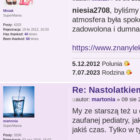
niesia2708
, byliśm
Misiak
SuperMama
atmosfera była spoko
Posty:
4203
zadowolona i dumna,
Rejestracja:
19 lis 2012, 10:33
Has thanked:
40
times
Been thanked:
68
times
https://www.znanylek
5.12.2012
Polunia
7.07.2023
Rodzina
Re: Nastolatkiem
autor:
martonia
» 09 sie 
My ze starszą też u
zaufanej pediatry, j
martonia
SuperMama
jakiś czas. Tylko w 
Posty:
3208
Rejestracja:
02 wrz 2016, 15:07