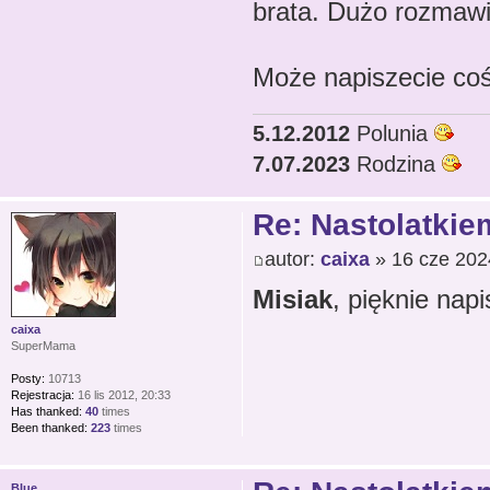
brata. Dużo rozmawi
Może napiszecie coś
5.12.2012
Polunia
7.07.2023
Rodzina
Re: Nastolatkiem
autor:
caixa
» 16 cze 202
Misiak
, pięknie nap
caixa
SuperMama
Posty:
10713
Rejestracja:
16 lis 2012, 20:33
Has thanked:
40
times
Been thanked:
223
times
Blue