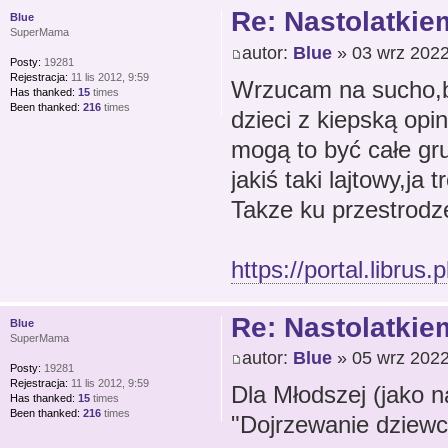
Re: Nastolatkiem
Blue
SuperMama
autor:
Blue
» 03 wrz 2022
Posty:
19281
Rejestracja:
11 lis 2012, 9:59
Wrzucam na sucho,bo
Has thanked:
15
times
Been thanked:
216
times
dzieci z kiepską opi
mogą to być całe gru
jakiś taki lajtowy,ja
Takze ku przestrodz
https://portal.librus.
Re: Nastolatkiem
Blue
SuperMama
autor:
Blue
» 05 wrz 2022
Posty:
19281
Rejestracja:
11 lis 2012, 9:59
Dla Młodszej (jako n
Has thanked:
15
times
Been thanked:
216
times
"Dojrzewanie dziewc