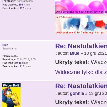
Lokalizacja:
Konstantynów
Has thanked:
198
times
Been thanked:
117
times
Re: Nastolatkiem
Blue
SuperMama
autor:
Blue
» 13 gru 2021
Posty:
19281
Rejestracja:
11 lis 2012, 9:59
Ukryty tekst
: Włącz
Has thanked:
15
times
Been thanked:
216
times
Widoczne tylko dla 
Re: Nastolatkiem
autor:
gohnia
» 13 gru 20
Ukryty tekst
: Włącz