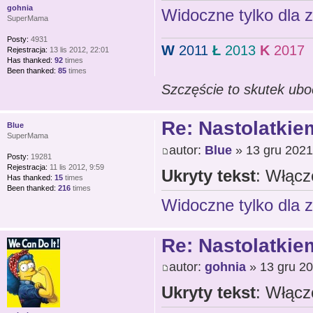
gohnia
Widoczne tylko dla 
SuperMama
Posty:
4931
W
2011
Ł
2013
K
2017
Rejestracja:
13 lis 2012, 22:01
Has thanked:
92
times
Been thanked:
85
times
Szczęście to skutek ubo
Re: Nastolatkiem
Blue
SuperMama
autor:
Blue
» 13 gru 2021
Posty:
19281
Rejestracja:
11 lis 2012, 9:59
Ukryty tekst
: Włącz
Has thanked:
15
times
Been thanked:
216
times
Widoczne tylko dla 
Re: Nastolatkiem
autor:
gohnia
» 13 gru 20
Ukryty tekst
: Włącz