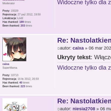
Widoczne tylko dla 
Moderator
Posty:
15029
Rejestracja:
27 paź 2012, 19:50
Lokalizacja:
Łódź
Has thanked:
189
times
Been thanked:
203
times
Re: Nastolatkiem
autor:
caixa
» 06 mar 202
Ukryty tekst
: Włącz
caixa
Widoczne tylko dla 
SuperMama
Posty:
10713
Rejestracja:
16 lis 2012, 20:33
Has thanked:
40
times
Been thanked:
223
times
Re: Nastolatkiem
autor:
niesia2708
» 06 ma