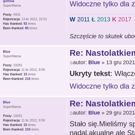
gohnia
Widoczne tylko dla 
SuperMama
Posty:
4931
W
2011
Ł
2013
K
2017
Rejestracja:
13 lis 2012, 22:01
Has thanked:
92
times
Been thanked:
85
times
Szczęście to skutek ubo
Re: Nastolatkiem
Blue
SuperMama
autor:
Blue
» 13 gru 2021
Posty:
19281
Rejestracja:
11 lis 2012, 9:59
Ukryty tekst
: Włącz
Has thanked:
15
times
Been thanked:
216
times
Widoczne tylko dla 
Re: Nastolatkiem
Blue
SuperMama
autor:
Blue
» 29 gru 2021
Posty:
19281
Rejestracja:
11 lis 2012, 9:59
Stało się.Mieliśmy s
Has thanked:
15
times
Been thanked:
216
times
nadal.akualne ale S