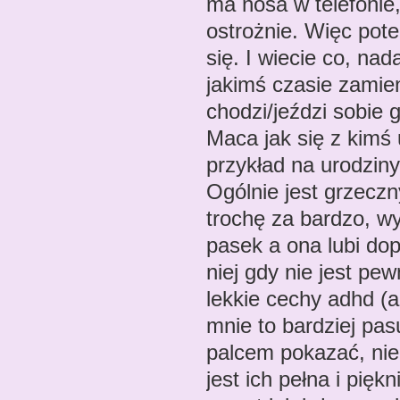
ma nosa w telefonie, 
ostrożnie. Więc pot
się. I wiecie co, nad
jakimś czasie zamien
chodzi/jeździ sobie g
Maca jak się z kimś 
przykład na urodziny
Ogólnie jest grzeczn
trochę za bardzo, w
pasek a ona lubi dop
niej gdy nie jest pe
lekkie cechy adhd (a
mnie to bardziej pa
palcem pokazać, nie
jest ich pełna i pię