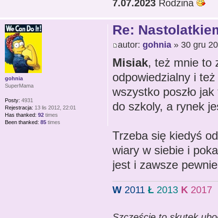
7.07.2023
Rodzina
Re: Nastolatkiem
autor:
gohnia
» 30 gru 20
Misiak
, też mnie to
odpowiedzialny i też
gohnia
SuperMama
wszystko poszło jak
Posty:
4931
do szkoly, a rynek je
Rejestracja:
13 lis 2012, 22:01
Has thanked:
92
times
Been thanked:
85
times
Trzeba się kiedyś od
wiary w siebie i pok
jest i zawsze pewni
W
2011
Ł
2013
K
2017
Szczęście to skutek ubo