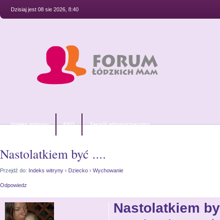
Dzisiaj jest 08 sie 2026, 8:40
Indeks witryny
FAQ
Zespół administracyjny
Nastolatkiem być ....
Przejdź do:
Indeks witryny
›
Dziecko
›
Wychowanie
Odpowiedz
Nastolatkiem być