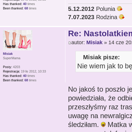
Has thanked:
40
times
5.12.2012
Polunia
Been thanked:
68
times
7.07.2023
Rodzina
Re: Nastolatkiem
autor:
Misiak
» 14 cze 20
Misiak
Misiak pisze:
SuperMama
Nie wiem jak to bę
Posty:
4203
Rejestracja:
19 lis 2012, 10:33
Has thanked:
40
times
Been thanked:
68
times
No jakoś to poszło j
powiedziała, że odbi
przeszłyśmy raz tras
uwagę na newralgiczn
śledziłam.
Matka wa