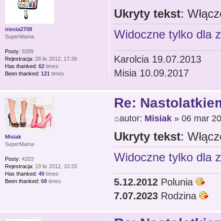
Ukryty tekst
: Włącz
niesia2708
Widoczne tylko dla 
SuperMama
Posty:
9289
Karolcia 19.07.2013
Rejestracja:
28 lis 2012, 17:38
Has thanked:
62
times
Misia 10.09.2017
Been thanked:
121
times
Re: Nastolatkiem
autor:
Misiak
» 06 mar 20
Ukryty tekst
: Włącz
Misiak
SuperMama
Widoczne tylko dla 
Posty:
4203
Rejestracja:
19 lis 2012, 10:33
Has thanked:
40
times
5.12.2012
Polunia
Been thanked:
68
times
7.07.2023
Rodzina