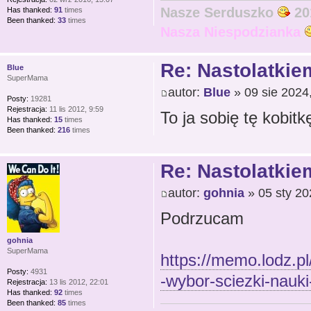
Nasze Serduszko
20
Has thanked:
91
times
Been thanked:
33
times
Nasza Niespodzianka
Re: Nastolatkiem
Blue
SuperMama
autor:
Blue
» 09 sie 2024
Posty:
19281
Rejestracja:
11 lis 2012, 9:59
To ja sobię tę kobitk
Has thanked:
15
times
Been thanked:
216
times
Re: Nastolatkiem
autor:
gohnia
» 05 sty 20
Podrzucam
gohnia
SuperMama
https://memo.lodz.p
Posty:
4931
-wybor-sciezki-nauki
Rejestracja:
13 lis 2012, 22:01
Has thanked:
92
times
Been thanked:
85
times