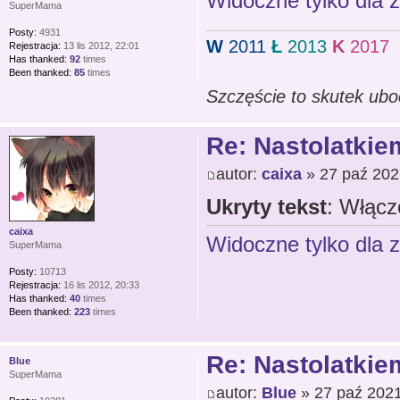
Widoczne tylko dla 
SuperMama
Posty:
4931
W
2011
Ł
2013
K
2017
Rejestracja:
13 lis 2012, 22:01
Has thanked:
92
times
Been thanked:
85
times
Szczęście to skutek ubo
Re: Nastolatkiem
autor:
caixa
» 27 paź 202
Ukryty tekst
: Włącz
caixa
Widoczne tylko dla 
SuperMama
Posty:
10713
Rejestracja:
16 lis 2012, 20:33
Has thanked:
40
times
Been thanked:
223
times
Re: Nastolatkiem
Blue
SuperMama
autor:
Blue
» 27 paź 2021