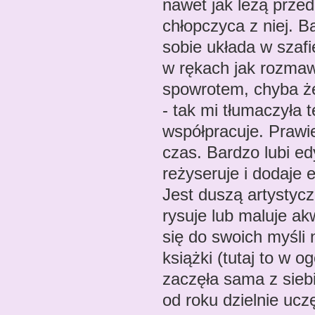
nawet jak leżą prze
chłopczyca z niej. B
sobie układa w szafi
w rękach jak rozmaw
spowrotem, chyba że
- tak mi tłumaczyła 
współpracuje. Prawi
czas. Bardzo lubi e
reżyseruje i dodaje 
Jest duszą artystyc
rysuje lub maluje ak
się do swoich myśli 
książki (tutaj to w o
zaczęła sama z siebi
od roku dzielnie uc