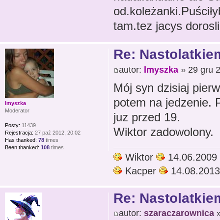
od.koleżanki.Puścił
tam.tez jacys dorosli
Re: Nastolatkiem
autor:
lmyszka
» 29 gru 
Mój syn dzisiaj pier
potem na jedzenie. Po
lmyszka
Moderator
juz przed 19.
Posty:
11439
Wiktor zadowolony.
Rejestracja:
27 paź 2012, 20:02
Has thanked:
78
times
Been thanked:
108
times
Wiktor
14.06.2009
Kacper
14.08.2013
Re: Nastolatkiem
autor:
szaraczarownica
»