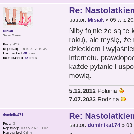
Re: Nastolatkiem
autor:
Misiak
» 05 wrz 20
Niby fajnie że są te
Misiak
SuperMama
roku), ale myślę, że
Posty:
4203
dzieckiem i wyjaśnie
Rejestracja:
19 lis 2012, 10:33
Has thanked:
40
times
internetu, prawdopo
Been thanked:
68
times
każde pytanie i uspo
mówią.
5.12.2012
Polunia
7.07.2023
Rodzina
Re: Nastolatkiem
dominika174
Posty:
3
autor:
dominika174
» 03 
Rejestracja:
03 sty 2023, 11:02
Has thanked:
0 time