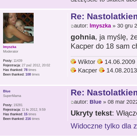
Re: Nastolatkiem
autor:
lmyszka
» 30 gru 
gohnia
, ja myślę, 
Kacper do 18 sam ch
lmyszka
Moderator
Wiktor
14.06.2009
Posty:
11439
Rejestracja:
27 paź 2012, 20:02
Kacper
14.08.2013
Has thanked:
78
times
Been thanked:
108
times
Re: Nastolatkiem
Blue
SuperMama
autor:
Blue
» 08 mar 2022
Posty:
19281
Rejestracja:
11 lis 2012, 9:59
Ukryty tekst
: Włącz
Has thanked:
15
times
Been thanked:
216
times
Widoczne tylko dla 