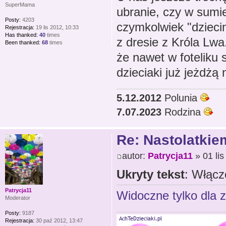
SuperMama
ubranie, czy w sumie
Posty:
4203
czymkolwiek "dziec
Rejestracja:
19 lis 2012, 10:33
Has thanked:
40
times
z dresie z Króla Lwa
Been thanked:
68
times
że nawet w foteliku
dzieciaki już jeżdż
5.12.2012
Polunia
7.07.2023
Rodzina
Re: Nastolatkiem
autor:
Patrycja11
» 01 lis
Ukryty tekst
: Włącz
Patrycja11
Widoczne tylko dla 
Moderator
Posty:
9187
Rejestracja:
30 paź 2012, 13:47