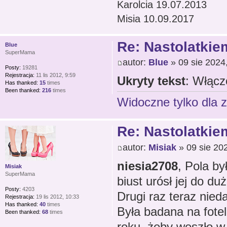
Karolcia 19.07.2013
Misia 10.09.2017
Re: Nastolatkiem
Blue
SuperMama
autor:
Blue
» 09 sie 2024
Posty:
19281
Rejestracja:
11 lis 2012, 9:59
Ukryty tekst
: Włącz
Has thanked:
15
times
Been thanked:
216
times
Widoczne tylko dla 
Re: Nastolatkiem
autor:
Misiak
» 09 sie 20
niesia2708
, Pola by
Misiak
SuperMama
biust urósł jej do d
Posty:
4203
Drugi raz teraz nied
Rejestracja:
19 lis 2012, 10:33
Has thanked:
40
times
Była badana na fote
Been thanked:
68
times
roku, żeby weszło 