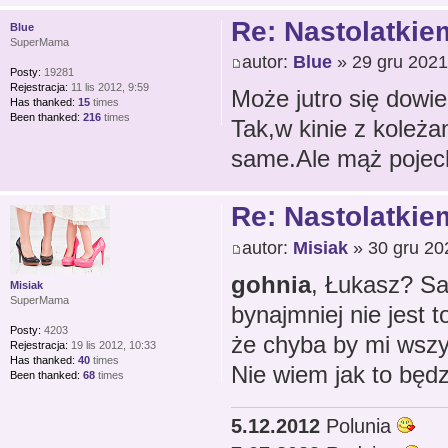
Re: Nastolatkiem
Blue
SuperMama
autor:
Blue
» 29 gru 2021
Posty:
19281
Rejestracja:
11 lis 2012, 9:59
Może jutro się dowie
Has thanked:
15
times
Been thanked:
216
times
Tak,w kinie z koleża
same.Ale mąż pojech
Re: Nastolatkiem
autor:
Misiak
» 30 gru 20
gohnia
, Łukasz? Sa
Misiak
SuperMama
bynajmniej nie jest 
Posty:
4203
że chyba by mi wszy
Rejestracja:
19 lis 2012, 10:33
Has thanked:
40
times
Nie wiem jak to będz
Been thanked:
68
times
5.12.2012
Polunia