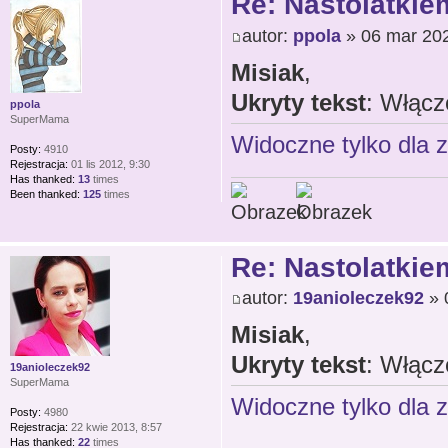
Re: Nastolatkiem
autor:
ppola
» 06 mar 202
Misiak
,
Ukryty tekst
: Włącz
ppola
SuperMama
Widoczne tylko dla 
Posty:
4910
Rejestracja:
01 lis 2012, 9:30
Has thanked:
13
times
Been thanked:
125
times
Re: Nastolatkiem
autor:
19anioleczek92
» 
Misiak
,
Ukryty tekst
: Włącz
19anioleczek92
SuperMama
Widoczne tylko dla 
Posty:
4980
Rejestracja:
22 kwie 2013, 8:57
Has thanked:
22
times