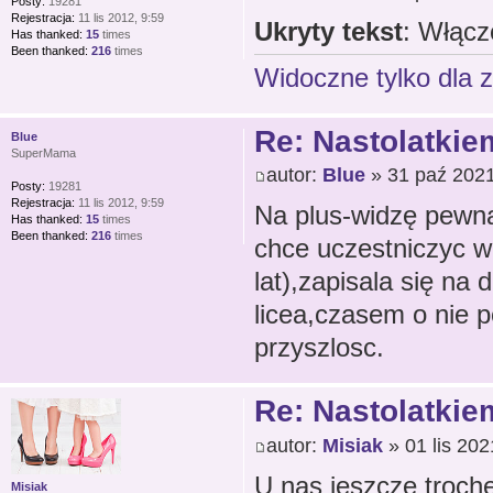
Posty:
19281
Rejestracja:
11 lis 2012, 9:59
Ukryty tekst
: Włącz
Has thanked:
15
times
Been thanked:
216
times
Widoczne tylko dla 
Re: Nastolatkiem
Blue
SuperMama
autor:
Blue
» 31 paź 2021
Posty:
19281
Rejestracja:
11 lis 2012, 9:59
Na plus-widzę pewną
Has thanked:
15
times
Been thanked:
216
times
chce uczestniczyc w 
lat),zapisala się n
licea,czasem o nie p
przyszlosc.
Re: Nastolatkiem
autor:
Misiak
» 01 lis 202
U nas jeszcze trochę
Misiak