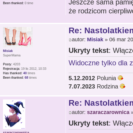
Jeszcze sama pamięt
Been thanked:
0 time
że rodzicom cierpliw
Re: Nastolatkiem
autor:
Misiak
» 06 mar 20
Ukryty tekst
: Włącz
Misiak
SuperMama
Widoczne tylko dla 
Posty:
4203
Rejestracja:
19 lis 2012, 10:33
Has thanked:
40
times
5.12.2012
Polunia
Been thanked:
68
times
7.07.2023
Rodzina
Re: Nastolatkiem
autor:
szaraczarownica
»
Ukryty tekst
: Włącz
szaraczarownica