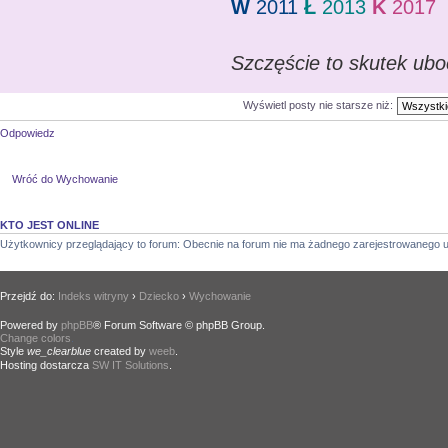
W
2011
Ł
2013
K
2017
Szczęście to skutek ubo
Wyświetl posty nie starsze niż:
Odpowiedz
Wróć do Wychowanie
KTO JEST ONLINE
Użytkownicy przeglądający to forum: Obecnie na forum nie ma żadnego zarejestrowanego u
Przejdź do:
Indeks witryny
›
Dziecko
›
Wychowanie
Powered by
phpBB
® Forum Software © phpBB Group.
Change colors
.
Style
we_clearblue
created by
weeb
.
Hosting dostarcza
SW IT Solutions
.