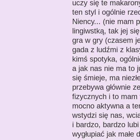
uczy się te makaron
ten styl i ogólnie r
Niency... (nie mam p
lingiwstką, tak jej s
gra w gry (czasem jej
gada z ludźmi z klas
kimś spotyka, ogólni
a jak nas nie ma to 
się śmieje, ma niezł
przebywa głównie ze 
fizycznych i to mam 
mocno aktywna a tera
wstydzi się nas, wci
i bardzo, bardzo lub
wygłupiać jak małe 