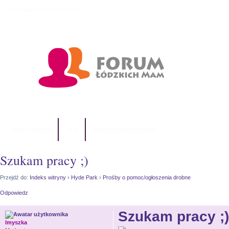
Dzisiaj jest 09 sie 2026, 8:20
Indeks witryny
FAQ
Zespół administracyjny
Szukam pracy ;)
Przejdź do:
Indeks witryny
›
Hyde Park
›
Prośby o pomoc/ogłoszenia drobne
Odpowiedz
Szukam pracy ;)
lmyszka