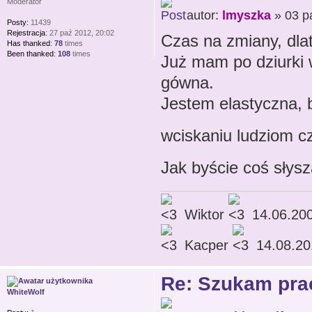
Moderator
autor:
lmyszka
» 03 p
Posty:
11439
Rejestracja:
27 paź 2012, 20:02
Czas na zmiany, dla
Has thanked:
78
times
Been thanked:
108
times
Już mam po dziurki w
gówna.
Jestem elastyczna, b
wciskaniu ludziom 
Jak byście coś słysz
Wiktor
14.06.20
Kacper
14.08.20
Re: Szukam prac
WhiteWolf