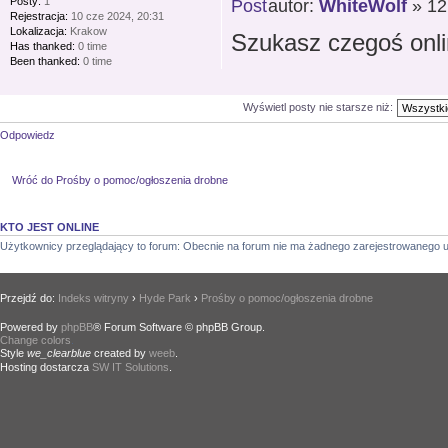
Posty:
1
autor:
WhiteWolf
» 12
Rejestracja:
10 cze 2024, 20:31
Lokalizacja:
Krakow
Szukasz czegoś onlin
Has thanked:
0 time
Been thanked:
0 time
Wyświetl posty nie starsze niż:
Odpowiedz
Wróć do Prośby o pomoc/ogłoszenia drobne
KTO JEST ONLINE
Użytkownicy przeglądający to forum: Obecnie na forum nie ma żadnego zarejestrowanego u
Przejdź do:
Indeks witryny
›
Hyde Park
›
Prośby o pomoc/ogłoszenia drobne
Powered by
phpBB
® Forum Software © phpBB Group.
Change colors
.
Style
we_clearblue
created by
weeb
.
Hosting dostarcza
SW IT Solutions
.