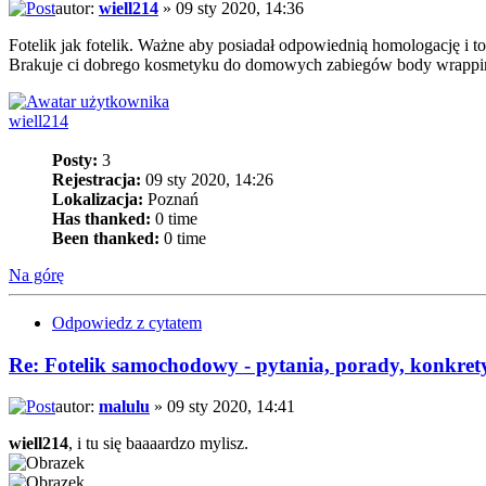
autor:
wiell214
» 09 sty 2020, 14:36
Fotelik jak fotelik. Ważne aby posiadał odpowiednią homologację i t
Brakuje ci dobrego kosmetyku do domowych zabiegów body wrapp
wiell214
Posty:
3
Rejestracja:
09 sty 2020, 14:26
Lokalizacja:
Poznań
Has thanked:
0 time
Been thanked:
0 time
Na górę
Odpowiedz z cytatem
Re: Fotelik samochodowy - pytania, porady, konkret
autor:
malulu
» 09 sty 2020, 14:41
wiell214
, i tu się baaaardzo mylisz.