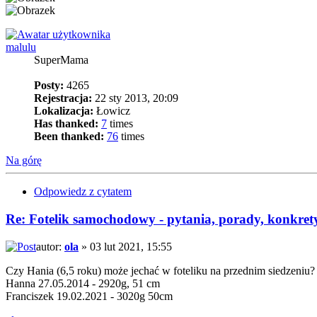
malulu
SuperMama
Posty:
4265
Rejestracja:
22 sty 2013, 20:09
Lokalizacja:
Łowicz
Has thanked:
7
times
Been thanked:
76
times
Na górę
Odpowiedz z cytatem
Re: Fotelik samochodowy - pytania, porady, konkret
autor:
ola
» 03 lut 2021, 15:55
Czy Hania (6,5 roku) może jechać w foteliku na przednim siedzeniu
Hanna 27.05.2014 - 2920g, 51 cm
Franciszek 19.02.2021 - 3020g 50cm