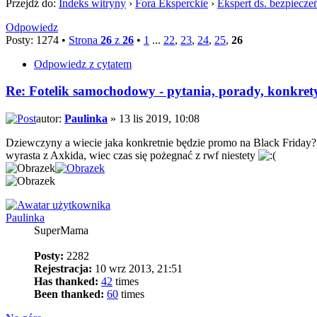
Przejdź do:
Indeks witryny
›
Fora Eksperckie
›
Ekspert ds. bezpiecz
Odpowiedz
Posty: 1274 •
Strona
26
z
26
•
1
...
22
,
23
,
24
,
25
,
26
Odpowiedz z cytatem
Re: Fotelik samochodowy - pytania, porady, konkret
autor:
Paulinka
» 13 lis 2019, 10:08
Dziewczyny a wiecie jaka konkretnie będzie promo na Black Friday? 
wyrasta z Axkida, wiec czas się pożegnać z rwf niestety
Paulinka
SuperMama
Posty:
2282
Rejestracja:
10 wrz 2013, 21:51
Has thanked:
42
times
Been thanked:
60
times