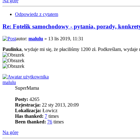
Na górę
Odpowiedz z cytatem
Re: Fotelik samochodowy - pytania, porady, konkret
autor:
malulu
» 13 lis 2019, 11:31
Paulinka
, wydaje mi się, że płaciliśmy 1200 zł. Podkreślam, wydaje 
malulu
SuperMama
Posty:
4265
Rejestracja:
22 sty 2013, 20:09
Lokalizacja:
Łowicz
Has thanked:
7
times
Been thanked:
76
times
Na górę