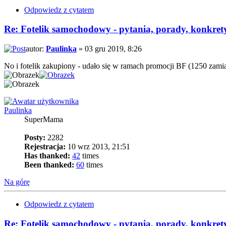
Odpowiedz z cytatem
Re: Fotelik samochodowy - pytania, porady, konkret
autor:
Paulinka
» 03 gru 2019, 8:26
No i fotelik zakupiony - udało się w ramach promocji BF (1250 zami
Paulinka
SuperMama
Posty:
2282
Rejestracja:
10 wrz 2013, 21:51
Has thanked:
42
times
Been thanked:
60
times
Na górę
Odpowiedz z cytatem
Re: Fotelik samochodowy - pytania, porady, konkret