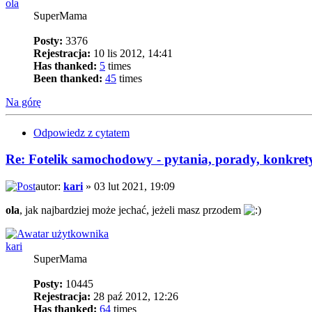
ola
SuperMama
Posty:
3376
Rejestracja:
10 lis 2012, 14:41
Has thanked:
5
times
Been thanked:
45
times
Na górę
Odpowiedz z cytatem
Re: Fotelik samochodowy - pytania, porady, konkret
autor:
kari
» 03 lut 2021, 19:09
ola
, jak najbardziej może jechać, jeżeli masz przodem
kari
SuperMama
Posty:
10445
Rejestracja:
28 paź 2012, 12:26
Has thanked:
64
times