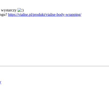
o wystarczy
ingu?
https://vialise.pl/produkt/vialise-body-wrapping/
y