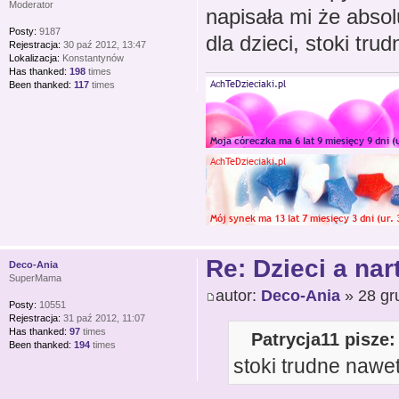
Moderator
napisała mi że absol
Posty:
9187
dla dzieci, stoki tr
Rejestracja:
30 paź 2012, 13:47
Lokalizacja:
Konstantynów
Has thanked:
198
times
Been thanked:
117
times
Re: Dzieci a nar
Deco-Ania
SuperMama
autor:
Deco-Ania
» 28 gr
Posty:
10551
Rejestracja:
31 paź 2012, 11:07
Has thanked:
97
times
Patrycja11 pisze:
Been thanked:
194
times
stoki trudne nawe