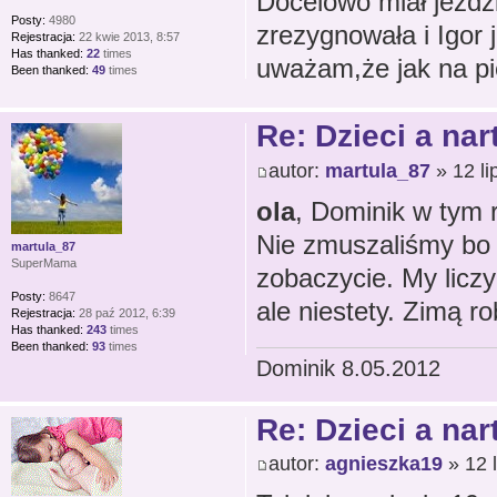
Docelowo miał jeździ
Posty:
4980
zrezygnowała i Igor j
Rejestracja:
22 kwie 2013, 8:57
Has thanked:
22
times
uważam,że jak na pi
Been thanked:
49
times
Re: Dzieci a nar
autor:
martula_87
» 12 li
ola
, Dominik w tym r
Nie zmuszaliśmy bo c
martula_87
SuperMama
zobaczycie. My liczy
Posty:
8647
ale niestety. Zimą r
Rejestracja:
28 paź 2012, 6:39
Has thanked:
243
times
Been thanked:
93
times
Dominik 8.05.2012
Re: Dzieci a nar
autor:
agnieszka19
» 12 l