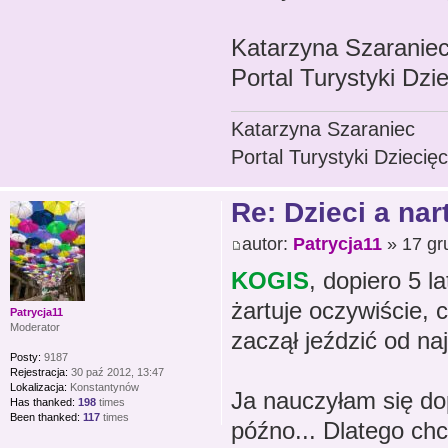
Katarzyna Szaranie
Portal Turystyki Dzi
Katarzyna Szaraniec
Portal Turystyki Dzieci
Re: Dzieci a nar
autor:
Patrycja11
» 17 gr
KOGIS
, dopiero 5 l
żartuje oczywiście, 
Patrycja11
Moderator
zaczął jeździć od na
Posty:
9187
Rejestracja:
30 paź 2012, 13:47
Lokalizacja:
Konstantynów
Ja nauczyłam się dop
Has thanked:
198
times
Been thanked:
117
times
późno... Dlatego ch