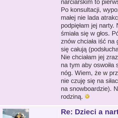
narciarskim to pierw
Po konsultacji, wypo
małej nie lada atrak
podpięłam jej narty. 
śmiała się w głos. Pó
znów chciała iść na 
się całują (podsłuch
Nie chciałam jej zra
na tym aby oswoiła 
nóg. Wiem, że w prz
nie czuję się na siła
na snowboardzie). Ni
rodziną.
Re: Dzieci a nar