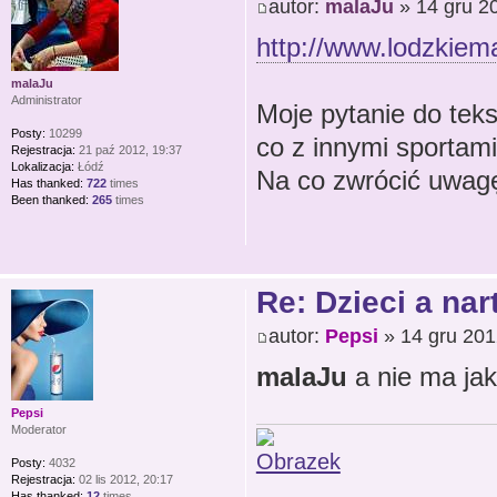
autor:
malaJu
» 14 gru 2
http://www.lodzkiema
malaJu
Administrator
Moje pytanie do tek
Posty:
10299
co z innymi sportam
Rejestracja:
21 paź 2012, 19:37
Lokalizacja:
Łódź
Na co zwrócić uwagę
Has thanked:
722
times
Been thanked:
265
times
Re: Dzieci a nar
autor:
Pepsi
» 14 gru 201
malaJu
a nie ma ja
Pepsi
Moderator
Posty:
4032
Rejestracja:
02 lis 2012, 20:17
Has thanked:
12
times