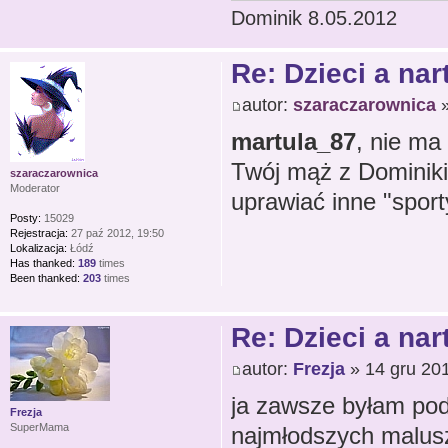
Dominik 8.05.2012
Re: Dzieci a nar
autor:
szaraczarownica
»
martula_87
, nie ma
Twój mąż z Dominiki
szaraczarownica
Moderator
uprawiać inne "spor
Posty:
15029
Rejestracja:
27 paź 2012, 19:50
Lokalizacja:
Łódź
Has thanked:
189
times
Been thanked:
203
times
Re: Dzieci a nar
autor:
Frezja
» 14 gru 201
ja zawsze byłam po
Frezja
SuperMama
najmłodszych malusz