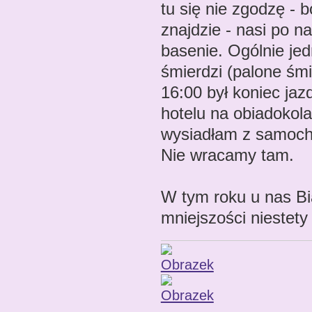
tu się nie zgodzę - b
znajdzie - nasi po n
basenie. Ogólnie je
śmierdzi (palone śm
16:00 był koniec jaz
hotelu na obiadokola
wysiadłam z samocho
Nie wracamy tam.
W tym roku u nas Bia
mniejszości niestet