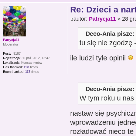
Re: Dzieci a nar
autor:
Patrycja11
» 28 gr
Deco-Ania pisze:
Patrycja11
tu się nie zgodzę 
Moderator
Posty:
9187
ile ludzi tyle opinii
Rejestracja:
30 paź 2012, 13:47
Lokalizacja:
Konstantynów
Has thanked:
198
times
Been thanked:
117
times
Deco-Ania pisze:
W tym roku u nas B
nastaw się psychiczn
wprowadzeniu jedneg
rozładować nieco te