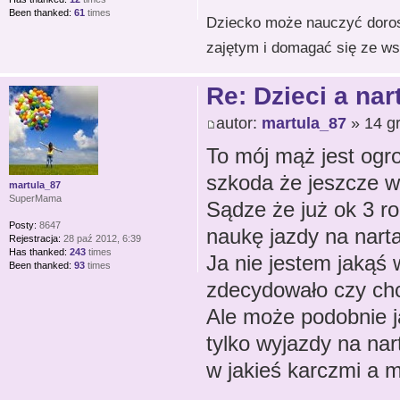
Been thanked:
61
times
Dziecko może nauczyć dorosł
zajętym i domagać się ze wsz
Re: Dzieci a nar
autor:
martula_87
» 14 gr
To mój mąż jest ogr
szkoda że jeszcze w 
martula_87
SuperMama
Sądze że już ok 3 ro
Posty:
8647
naukę jazdy na nart
Rejestracja:
28 paź 2012, 6:39
Has thanked:
243
times
Ja nie jestem jakąś
Been thanked:
93
times
zdecydowało czy chc
Ale może podobnie ja
tylko wyjazdy na na
w jakieś karczmi a 