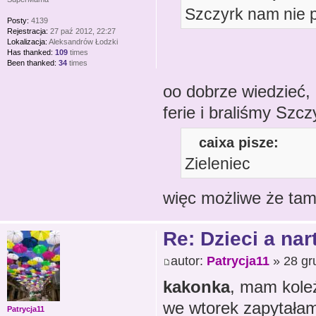
Szczyrk nam nie p
Posty:
4139
Rejestracja:
27 paź 2012, 22:27
Lokalizacja:
Aleksandrów Łodzki
Has thanked:
109
times
Been thanked:
34
times
oo dobrze wiedzieć,
ferie i braliśmy Sz
caixa pisze:
Zieleniec
więc możliwe że ta
Re: Dzieci a nar
autor:
Patrycja11
» 28 gr
kakonka
, mam koleż
we wtorek zapytałam
Patrycja11