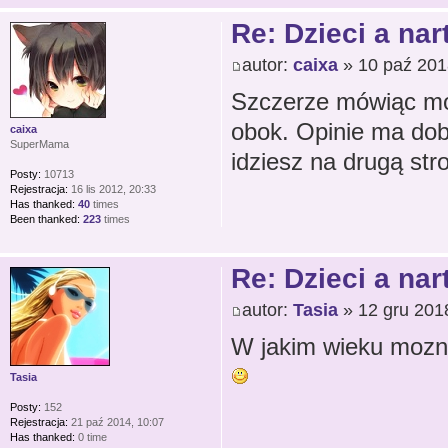
Re: Dzieci a nar
autor:
caixa
» 10 paź 201
Szczerze mówiąc moi
obok. Opinie ma dob
caixa
SuperMama
idziesz na drugą stro
Posty:
10713
Rejestracja:
16 lis 2012, 20:33
Has thanked:
40
times
Been thanked:
223
times
Re: Dzieci a nar
autor:
Tasia
» 12 gru 201
W jakim wieku mozna
Tasia
Posty:
152
Rejestracja:
21 paź 2014, 10:07
Has thanked:
0 time