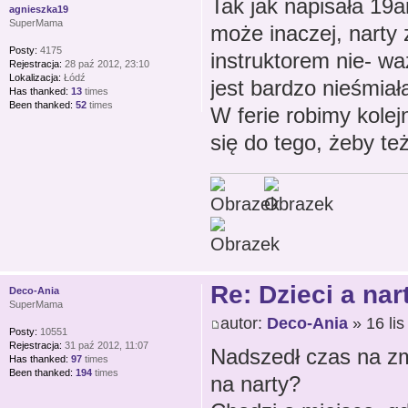
Tak jak napisała 19a
agnieszka19
SuperMama
może inaczej, narty z
Posty:
4175
instruktorem nie- wa
Rejestracja:
28 paź 2012, 23:10
Lokalizacja:
Łódź
jest bardzo nieśmiała
Has thanked:
13
times
Been thanked:
52
times
W ferie robimy kolej
się do tego, żeby te
Re: Dzieci a nar
Deco-Ania
SuperMama
autor:
Deco-Ania
» 16 lis
Posty:
10551
Rejestracja:
31 paź 2012, 11:07
Nadszedł czas na zmi
Has thanked:
97
times
Been thanked:
194
times
na narty?