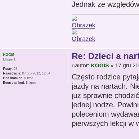
Jednak ze względów
Re: Dzieci a nar
KOGIS
Ekspert
autor:
KOGIS
» 17 gru 20
Posty:
28
Rejestracja:
07 gru 2012, 12:54
Często rodzice pytaj
Has thanked:
0 time
Been thanked:
6
times
jazdy na nartach. Ni
już sprawnie chodzić
jednej nodze. Powi
poleceniom wydawan
pierwszych lekcji w w