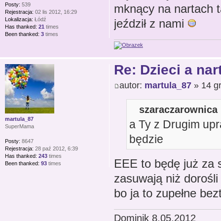
Posty:
539
mknący na nartach t
Rejestracja:
02 lis 2012, 16:29
Lokalizacja:
Łódź
jeździł z nami
Has thanked:
21
times
Been thanked:
3
times
Re: Dzieci a nar
autor:
martula_87
» 14 gr
szaraczarownica 
martula_87
a Ty z Drugim upra
SuperMama
będzie
Posty:
8647
Rejestracja:
28 paź 2012, 6:39
Has thanked:
243
times
EEE to będę już za 
Been thanked:
93
times
zasuwają niż dorośli
bo ja to zupełne bez
Dominik 8.05.2012