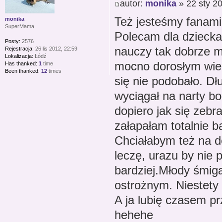
autor:
monika
» 22 sty 20
Też jesteśmy fanami
monika
SuperMama
Polecam dla dziecka 
Posty:
2576
nauczy tak dobrze m
Rejestracja:
26 lis 2012, 22:59
Lokalizacja:
Łódź
mocno dorosłym wiek
Has thanked:
1
time
Been thanked:
12
times
się nie podobało. Dł
wyciągał na narty b
dopiero jak się zebr
załapałam totalnie b
Chciałabym też na de
leczę, urazu by nie 
bardziej.Młody śmiga
ostrożnym. Niestety 
A ja lubię czasem pr
hehehe