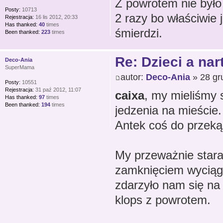
Z powrotem nie było 
Posty:
10713
2 razy bo właściwie 
Rejestracja:
16 lis 2012, 20:33
Has thanked:
40
times
śmierdzi.
Been thanked:
223
times
Re: Dzieci a nar
Deco-Ania
SuperMama
autor:
Deco-Ania
» 28 gr
Posty:
10551
Rejestracja:
31 paź 2012, 11:07
caixa
, my mieliśmy 
Has thanked:
97
times
Been thanked:
194
times
jedzenia na mieście.
Antek coś do przeką
My przeważnie stara
zamknięciem wyciągó
zdarzyło nam się na 
klops z powrotem.