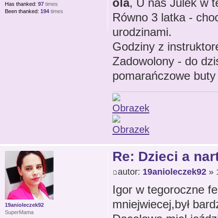
ola
, U nas Julek w t
Has thanked:
97
times
Been thanked:
194
times
Równo 3 latka - choc
urodzinami.
Godziny z instruktor
Zadowolony - do dzis
pomarańczowe buty 
Re: Dzieci a nar
autor:
19anioleczek92
» 1
Igor w tegoroczne fer
mniejwiecej,był bard
19anioleczek92
SuperMama