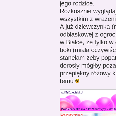
jego rodzice.
Rozkosznie wyglądaj
wszystkim z wrażenia
A już dziewczynka (
odblaskowej z ogroo
w Białce, że tylko w
boki (miała oczywiśc
stanęłam żeby popatr
dorosły mógłby poza
przepiękny różowy k
temu