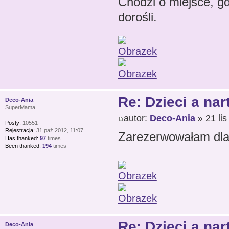
Chodzi o miejsce, gd
dorośli.
Re: Dzieci a nar
Deco-Ania
SuperMama
autor:
Deco-Ania
» 21 lis
Posty:
10551
Rejestracja:
31 paź 2012, 11:07
Zarezerwowałam dla 
Has thanked:
97
times
Been thanked:
194
times
Re: Dzieci a nar
Deco-Ania