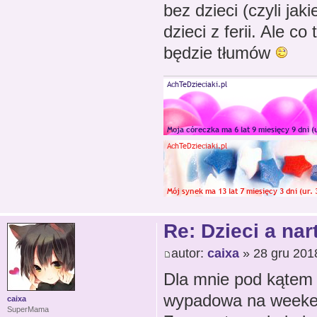
bez dzieci (czyli jaki
dzieci z ferii. Ale 
będzie tłumów
Re: Dzieci a nar
autor:
caixa
» 28 gru 201
Dla mnie pod kątem 
wypadowa na weeken
caixa
SuperMama