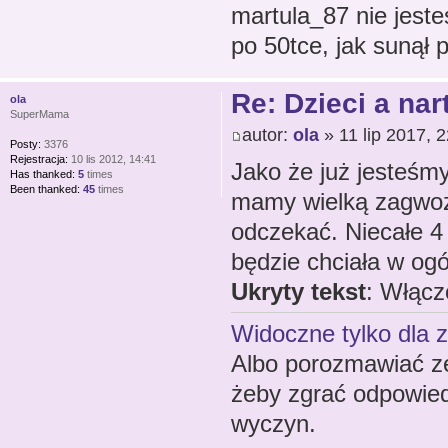
martula_87 nie jeste
po 50tce, jak sunął
Re: Dzieci a nar
ola
SuperMama
autor:
ola
» 11 lip 2017, 
Posty:
3376
Rejestracja:
10 lis 2012, 14:41
Jako że już jesteśm
Has thanked:
5
times
Been thanked:
45
times
mamy wielką zagwozd
odczekać. Niecałe 4 
będzie chciała w ogó
Ukryty tekst
: Włącz
Widoczne tylko dla 
Albo porozmawiać z
żeby zgrać odpowied
wyczyn.