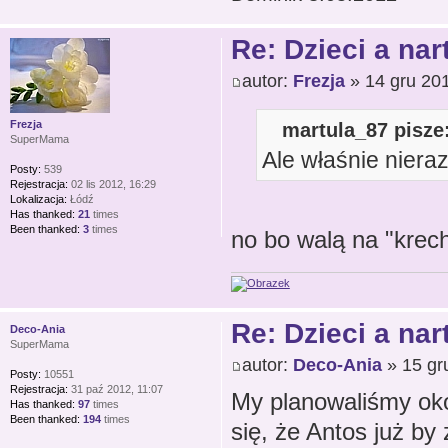
Re: Dzieci a nar
autor:
Frezja
» 14 gru 201
martula_87 pisze
Frezja
SuperMama
Ale właśnie nieraz
Posty:
539
Rejestracja:
02 lis 2012, 16:29
Lokalizacja:
Łódź
Has thanked:
21
times
Been thanked:
3
times
no bo walą na "krec
Re: Dzieci a nar
Deco-Ania
SuperMama
autor:
Deco-Ania
» 15 gr
Posty:
10551
Rejestracja:
31 paź 2012, 11:07
My planowaliśmy okoł
Has thanked:
97
times
Been thanked:
194
times
się, że Antos już by 