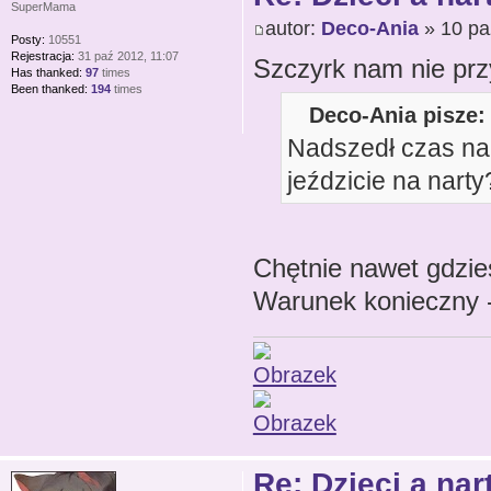
SuperMama
autor:
Deco-Ania
» 10 pa
Posty:
10551
Rejestracja:
31 paź 2012, 11:07
Szczyrk nam nie prz
Has thanked:
97
times
Been thanked:
194
times
Deco-Ania pisze:
Nadszedł czas na 
jeździcie na narty
Chętnie nawet gdzie
Warunek konieczny -
Re: Dzieci a nar