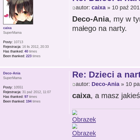
autor:
caixa
» 10 paź 201
Deco-Ania
, my w t
małego na narty.
caixa
SuperMama
Posty:
10713
Rejestracja:
16 lis 2012, 20:33
Has thanked:
40
times
Been thanked:
223
times
Re: Dzieci a nar
Deco-Ania
SuperMama
autor:
Deco-Ania
» 10 pa
Posty:
10551
Rejestracja:
31 paź 2012, 11:07
caixa
, a masz jakieś
Has thanked:
97
times
Been thanked:
194
times