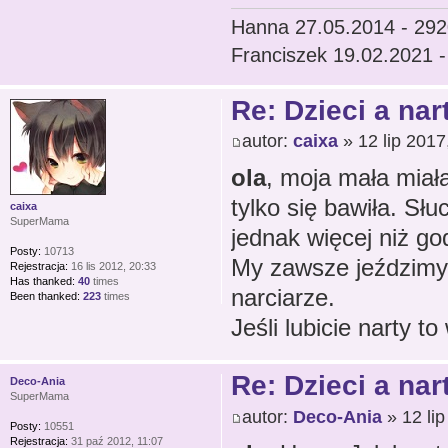
Hanna 27.05.2014 - 292
Franciszek 19.02.2021 
Re: Dzieci a nar
autor:
caixa
» 12 lip 2017
ola
, moja mała miała
tylko się bawiła. Słu
caixa
SuperMama
jednak więcej niż god
Posty:
10713
My zawsze jeździmy 
Rejestracja:
16 lis 2012, 20:33
Has thanked:
40
times
narciarze.
Been thanked:
223
times
Jeśli lubicie narty t
Re: Dzieci a nar
Deco-Ania
SuperMama
autor:
Deco-Ania
» 12 lip
Posty:
10551
Rejestracja:
31 paź 2012, 11:07