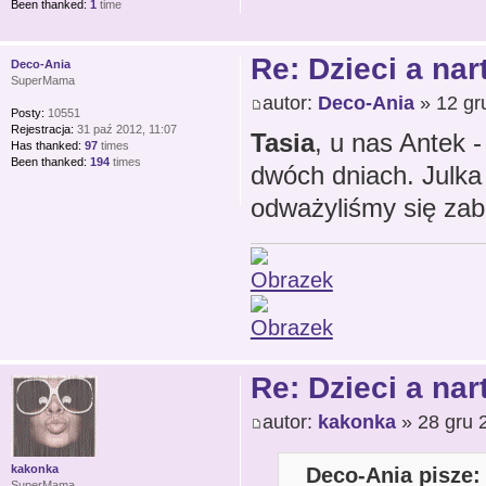
Been thanked:
1
time
Re: Dzieci a nar
Deco-Ania
SuperMama
autor:
Deco-Ania
» 12 gr
Posty:
10551
Rejestracja:
31 paź 2012, 11:07
Tasia
, u nas Antek -
Has thanked:
97
times
Been thanked:
194
times
dwóch dniach. Julka 
odważyliśmy się zab
Re: Dzieci a nar
autor:
kakonka
» 28 gru 
Deco-Ania pisze:
kakonka
SuperMama