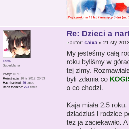
Re: Dzieci a nar
autor:
caixa
» 21 sty 2013
My jesteśmy całą ro
roku byliśmy w górac
caixa
SuperMama
tej zimy. Rozmawiał
Posty:
10713
byli zdania co
KOGI
Rejestracja:
16 lis 2012, 20:33
Has thanked:
40
times
o co chodzi.
Been thanked:
223
times
Kaja miała 2,5 roku
dziadziuś i rodzice p
też ja zaciekawiło. 