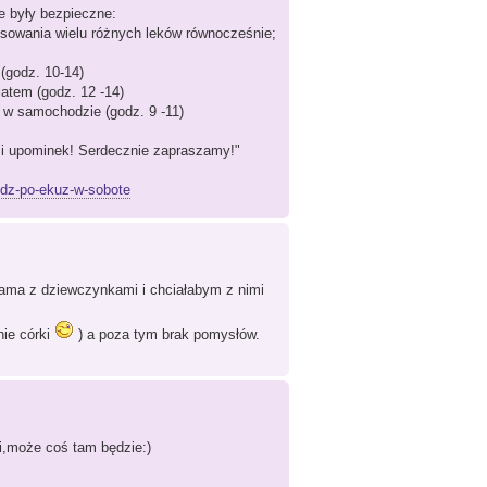
e były bezpieczne:
sowania wielu różnych leków równocześnie;
(godz. 10-14)
latem (godz. 12 -14)
 w samochodzie (godz. 9 -11)
 i upominek! Serdecznie zapraszamy!"
yjdz-po-ekuz-w-sobote
ama z dziewczynkami i chciałabym z nimi
nie córki
) a poza tym brak pomysłów.
i,może coś tam będzie:)