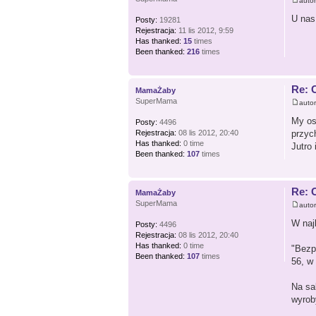
auto
U nas
Posty:
19281
Rejestracja:
11 lis 2012, 9:59
Has thanked:
15
times
Been thanked:
216
times
Re: 
MamaŻaby
SuperMama
auto
My os
Posty:
4496
Rejestracja:
08 lis 2012, 20:40
przych
Has thanked:
0 time
Jutro
Been thanked:
107
times
Re: 
MamaŻaby
SuperMama
auto
W naj
Posty:
4496
Rejestracja:
08 lis 2012, 20:40
Has thanked:
0 time
"Bezp
Been thanked:
107
times
56, w
Na sa
wyrob