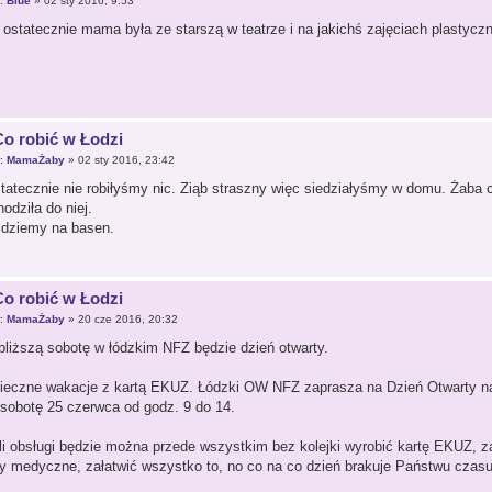
r:
Blue
» 02 sty 2016, 9:53
 ostatecznie mama była ze starszą w teatrze i na jakichś zajęciach plastyczn
Co robić w Łodzi
r:
MamaŻaby
» 02 sty 2016, 23:42
tatecznie nie robiłyśmy nic. Ziąb straszny więc siedziałyśmy w domu. Żaba c
odziła do niej.
 idziemy na basen.
Co robić w Łodzi
r:
MamaŻaby
» 20 cze 2016, 20:32
bliższą sobotę w łódzkim NFZ będzie dzień otwarty.
ieczne wakacje z kartą EKUZ. Łódzki OW NFZ zaprasza na Dzień Otwarty na s
 sobotę 25 czerwca od godz. 9 do 14.
li obsługi będzie można przede wszystkim bez kolejki wyrobić kartę EKUZ, za
y medyczne, załatwić wszystko to, no co na co dzień brakuje Państwu czasu