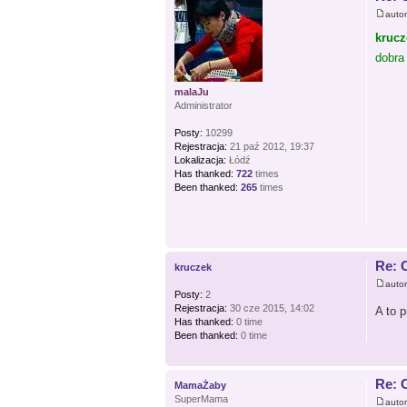
auto
krucz
dobra
malaJu
Administrator
Posty:
10299
Rejestracja:
21 paź 2012, 19:37
Lokalizacja:
Łódź
Has thanked:
722
times
Been thanked:
265
times
Re: 
kruczek
auto
Posty:
2
Rejestracja:
30 cze 2015, 14:02
A to 
Has thanked:
0 time
Been thanked:
0 time
Re: 
MamaŻaby
SuperMama
auto