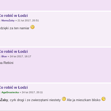
Co robić w Łodzi
r:
MamaŻaby
» 21 lut 2017, 20:51
 dzięki za ten namiar
Co robić w Łodzi
r:
Blue
» 24 lut 2017, 16:17
na Retkini
Co robić w Łodzi
r:
AgaGrusiecka
» 24 lut 2017, 20:11
Żaby
, cyrk drogi i ze zwierzętami niestety
Ale ja mieszkam blisko