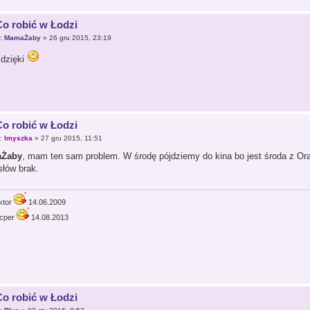
Co robić w Łodzi
r:
MamaŻaby
» 26 gru 2015, 23:19
 dzięki
Co robić w Łodzi
r:
lmyszka
» 27 gru 2015, 11:51
Żaby
, mam ten sam problem. W środę pójdziemy do kina bo jest środa z Oran
łów brak.
ktor
14.06.2009
cper
14.08.2013
Co robić w Łodzi