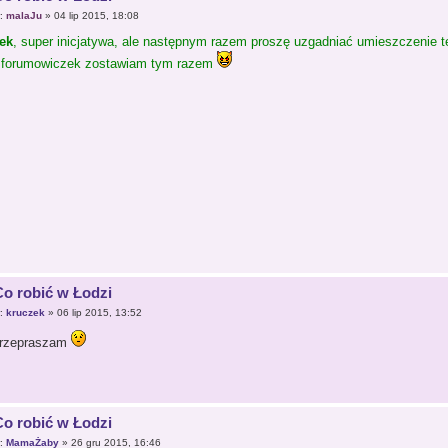
r:
malaJu
» 04 lip 2015, 18:08
ek
, super inicjatywa, ale następnym razem proszę uzgadniać umieszczenie te
 forumowiczek zostawiam tym razem
Co robić w Łodzi
r:
kruczek
» 06 lip 2015, 13:52
przepraszam
Co robić w Łodzi
r:
MamaŻaby
» 26 gru 2015, 16:46