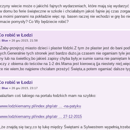
czyny wiecie może o jakichś fajnych wydarzeniach, które mają się wydarzyć
w domu bo ferie świąteczne w szkole i chciałabym jakoś fajnie jej czas zo
a moimi pannami na pokładzie więc np. basen raczej nie wchodzi w grę bo ni
 macie pomysły? Co Wy będziecie robić?
Co robić w Łodzi
r:
Blue
» 26 gru 2015, 21:58
by-przejrzyj miasto dzieci i plaster łódzki.Z tym że plaster jest do bani pod
łych.Generalnie tych stronek jest bardzo dużo,ja czasem nie ogarniam tyle j
y lub na świetlicy,bo jakieś zapisy chyba były,w sumie sama nie pamiętam k
czy z obiema do teściów na 1-2 dni.Mama jest kierowcą (ja niestety nie),wi
ze nie wiem,bo najpierw chciałam przeżyć Święta,a potem ogarniać dalsze tyg
Co robić w Łodzi
r:
Blue
» 26 gru 2015, 23:17
alazłam coś takiego na portalu łodzkich mam na szybko:
/www.lodzkiemamy.pl/index.php/atr ... -na-patyku
//www.lodzkiemamy.pl/index.php/atr ... 27-12-2015
,że znajdą się tacy,co tę lukę między Świętami a Sylwestrem wypełnią,trzeb