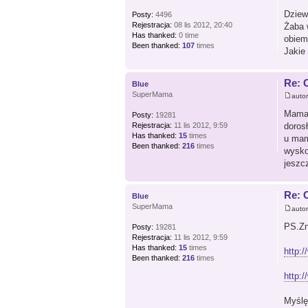
Dziew
Posty:
4496
Rejestracja:
08 lis 2012, 20:40
Żaba 
Has thanked:
0 time
obiem
Been thanked:
107
times
Jakie
Re: 
Blue
SuperMama
auto
MamaŻa
Posty:
19281
Rejestracja:
11 lis 2012, 9:59
doros
Has thanked:
15
times
u mam
Been thanked:
216
times
wysko
jeszc
Re: 
Blue
SuperMama
auto
PS.Zn
Posty:
19281
Rejestracja:
11 lis 2012, 9:59
Has thanked:
15
times
http:/
Been thanked:
216
times
http:
Myślę