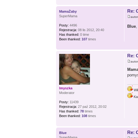
Re: 
MamaŻaby
SuperMama
auto
Posty:
4496
Blue
,
Rejestracja:
08 lis 2012, 20:40
Has thanked:
0 time
Been thanked:
107
times
Re: 
auto
Mama
pomys
lmyszka
Wi
Moderator
Ka
Posty:
11439
Rejestracja:
27 paź 2012, 20:02
Has thanked:
78
times
Been thanked:
108
times
Re: 
Blue
SuperMama