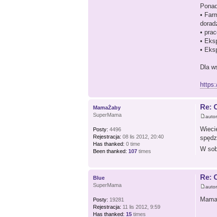
Ponad
• Far
dorad
• pra
• Eks
• Eks
Dla w
https
Re: 
MamaŻaby
SuperMama
auto
Wieci
Posty:
4496
Rejestracja:
08 lis 2012, 20:40
spędz
Has thanked:
0 time
W sob
Been thanked:
107
times
Re: 
Blue
SuperMama
auto
MamaŻ
Posty:
19281
Rejestracja:
11 lis 2012, 9:59
Has thanked:
15
times