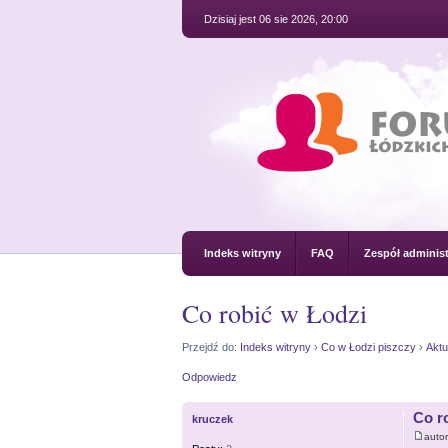
Dzisiaj jest 06 sie 2026, 20:00
Indeks witryny
FAQ
Zespół administ
Co robić w Łodzi
Przejdź do:
Indeks witryny
›
Co w Łodzi piszczy
›
Aktu
Odpowiedz
Co r
kruczek
auto