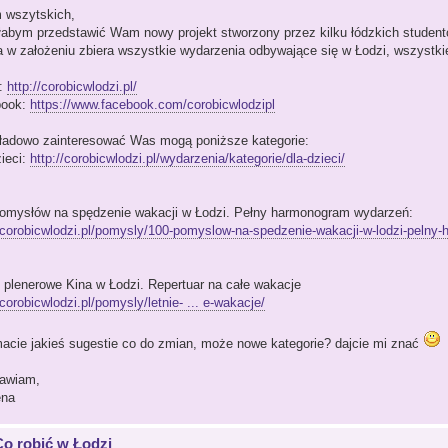
 wszytskich,
łabym przedstawić Wam nowy projekt stworzony przez kilku łódzkich studen
a w założeniu zbiera wszystkie wydarzenia odbywające się w Łodzi, wszystkie
:
http://corobicwlodzi.pl/
book:
https://www.facebook.com/corobicwlodzipl
ładowo zainteresować Was mogą poniższe kategorie:
zieci:
http://corobicwlodzi.pl/wydarzenia/kategorie/dla-dzieci/
omysłów na spędzenie wakacji w Łodzi. Pełny harmonogram wydarzeń:
//corobicwlodzi.pl/pomysly/100-pomyslow-na-spedzenie-wakacji-w-lodzi-pelny
e plenerowe Kina w Łodzi. Repertuar na całe wakacje
/corobicwlodzi.pl/pomysly/letnie- ... e-wakacje/
 macie jakieś sugestie co do zmian, może nowe kategorie? dajcie mi znać
awiam,
ena
Co robić w Łodzi