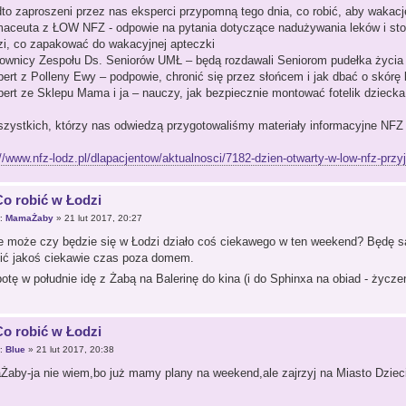
to zaproszeni przez nas eksperci przypomną tego dnia, co robić, aby wakacj
maceuta z ŁOW NFZ - odpowie na pytania dotyczące nadużywania leków i sto
zi, co zapakować do wakacyjnej apteczki
cownicy Zespołu Ds. Seniorów UMŁ – będą rozdawali Seniorom pudełka życia 
pert z Polleny Ewy – podpowie, chronić się przez słońcem i jak dbać o skórę 
pert ze Sklepu Mama i ja – nauczy, jak bezpiecznie montować fotelik dziecka
szystkich, którzy nas odwiedzą przygotowaliśmy materiały informacyjne NFZ
://www.nfz-lodz.pl/dlapacjentow/aktualnosci/7182-dzien-otwarty-w-low-nfz-prz
Co robić w Łodzi
r:
MamaŻaby
» 21 lut 2017, 20:27
e może czy będzie się w Łodzi działo coś ciekawego w ten weekend? Będę s
ić jakoś ciekawie czas poza domem.
otę w południe idę z Żabą na Balerinę do kina (i do Sphinxa na obiad - życze
Co robić w Łodzi
r:
Blue
» 21 lut 2017, 20:38
aby-ja nie wiem,bo już mamy plany na weekend,ale zajrzyj na Miasto Dziec