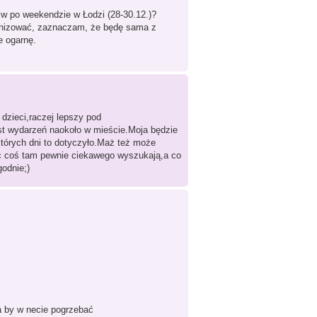
 w po weekendzie w Łodzi (28-30.12.)?
rganizować, zaznaczam, że będę sama z
e ogarnę.
 dzieci,raczej lepszy pod
est wydarzeń naokoło w mieście.Moja będzie
tórych dni to dotyczyło.Maż też może
ęc coś tam pewnie ciekawego wyszukają,a co
odnie;)
a by w necie pogrzebać