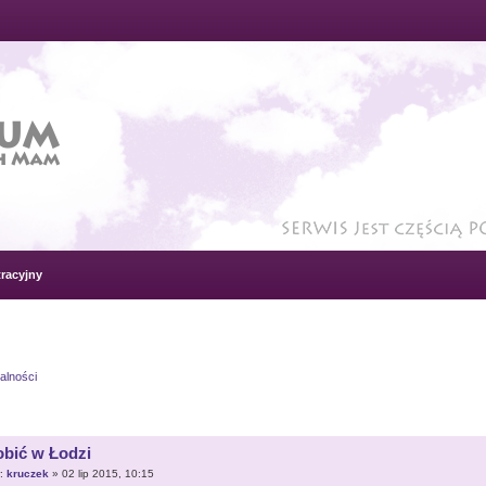
racyjny
alności
obić w Łodzi
r:
kruczek
» 02 lip 2015, 10:15