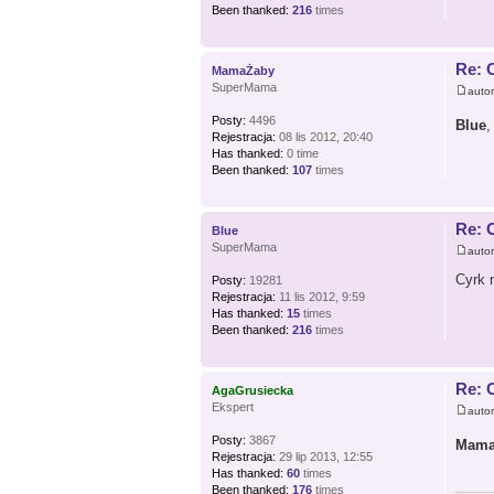
Been thanked:
216
times
Re: 
MamaŻaby
SuperMama
auto
Posty:
4496
Blue
,
Rejestracja:
08 lis 2012, 20:40
Has thanked:
0 time
Been thanked:
107
times
Re: 
Blue
SuperMama
auto
Cyrk 
Posty:
19281
Rejestracja:
11 lis 2012, 9:59
Has thanked:
15
times
Been thanked:
216
times
Re: 
AgaGrusiecka
Ekspert
auto
Posty:
3867
Mama
Rejestracja:
29 lip 2013, 12:55
Has thanked:
60
times
Been thanked:
176
times