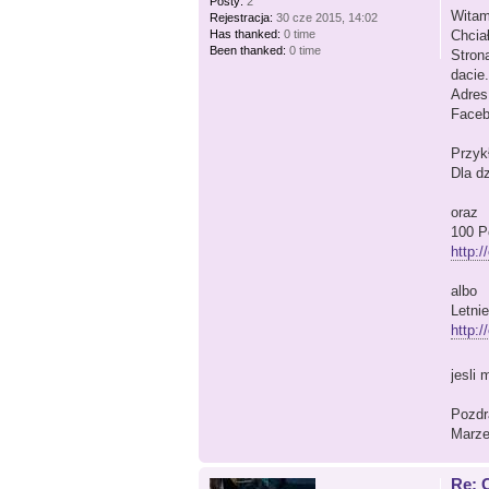
Posty:
2
Witam
Rejestracja:
30 cze 2015, 14:02
Has thanked:
0 time
Chcia
Been thanked:
0 time
Stron
dacie.
Adres
Face
Przyk
Dla d
oraz
100 P
http:
albo
Letni
http:/
jesli
Pozdr
Marz
Re: 