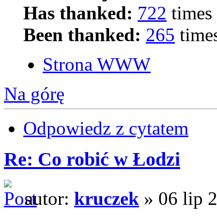
Has thanked:
722
times
Been thanked:
265
time
Strona WWW
Na górę
Odpowiedz z cytatem
Re: Co robić w Łodzi
autor:
kruczek
» 06 lip 