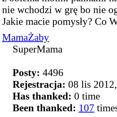
nie wchodzi w grę bo nie o
Jakie macie pomysły? Co W
MamaŻaby
SuperMama
Posty:
4496
Rejestracja:
08 lis 2012
Has thanked:
0 time
Been thanked:
107
time