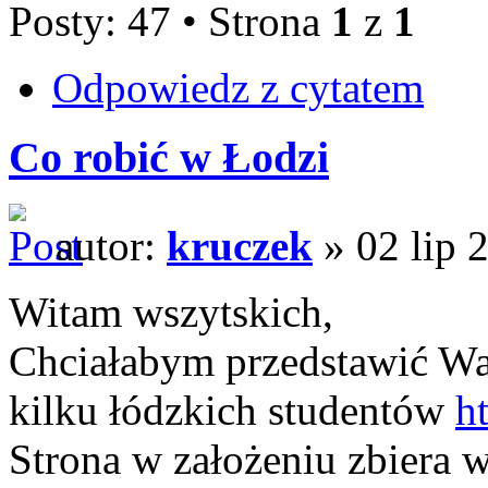
Posty: 47 • Strona
1
z
1
Odpowiedz z cytatem
Co robić w Łodzi
autor:
kruczek
» 02 lip 
Witam wszytskich,
Chciałabym przedstawić Wa
kilku łódzkich studentów
h
Strona w założeniu zbiera 