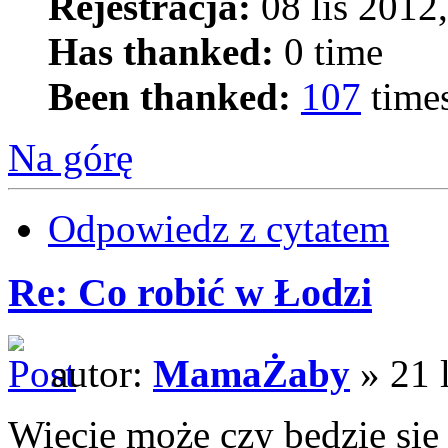
Rejestracja:
08 lis 2012
Has thanked:
0 time
Been thanked:
107
time
Na górę
Odpowiedz z cytatem
Re: Co robić w Łodzi
autor:
MamaŻaby
» 21 
Wiecie może czy będzie się