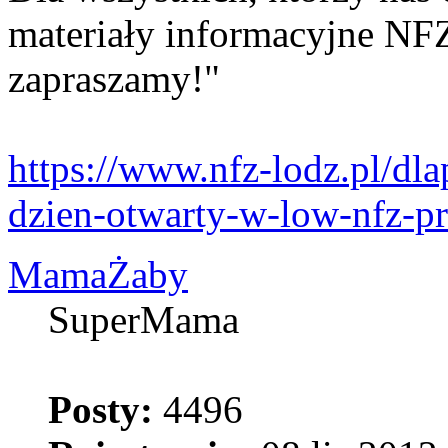
materiały informacyjne NF
zapraszamy!"
https://www.nfz-lodz.pl/dl
dzien-otwarty-w-low-nfz-p
MamaŻaby
SuperMama
Posty:
4496