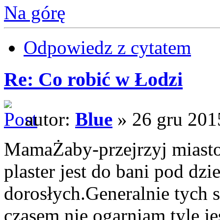
Na górę
Odpowiedz z cytatem
Re: Co robić w Łodzi
autor:
Blue
» 26 gru 201
MamaŻaby-przejrzyj miasto d
plaster jest do bani pod dzi
dorosłych.Generalnie tych s
czasem nie ogarniam tyle j