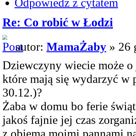
Odpowiedz z cytatem
Re: Co robić w Łodzi
autor:
MamaŻaby
» 26 
Dziewczyny wiecie może o 
które mają się wydarzyć w 
30.12.)?
Żaba w domu bo ferie świąt
jakoś fajnie jej czas zorga
z obiema moimi pannami na 