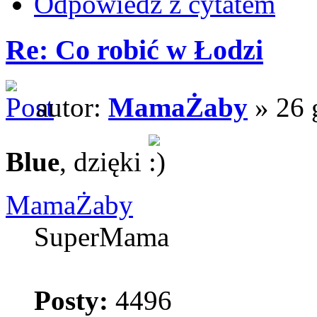
Odpowiedz z cytatem
Re: Co robić w Łodzi
autor:
MamaŻaby
» 26 
Blue
, dzięki
MamaŻaby
SuperMama
Posty:
4496