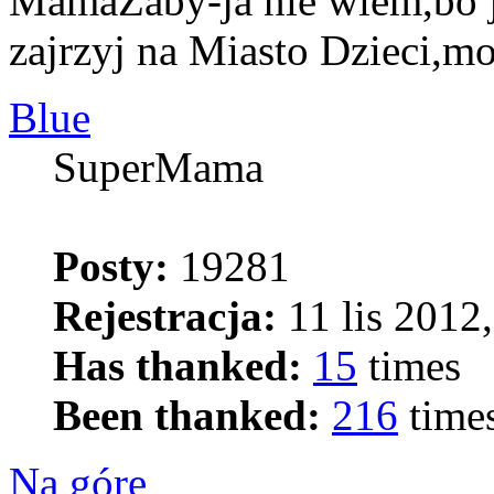
MamaŻaby-ja nie wiem,bo 
zajrzyj na Miasto Dzieci,mo
Blue
SuperMama
Posty:
19281
Rejestracja:
11 lis 2012,
Has thanked:
15
times
Been thanked:
216
time
Na górę