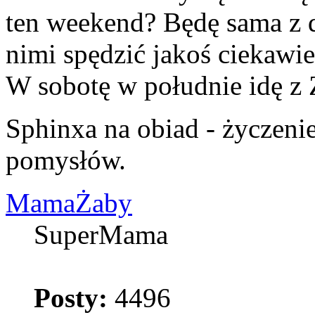
ten weekend? Będę sama z 
nimi spędzić jakoś ciekawi
W sobotę w południe idę z Ż
Sphinxa na obiad - życzeni
pomysłów.
MamaŻaby
SuperMama
Posty:
4496