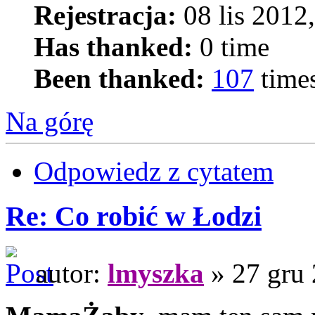
Rejestracja:
08 lis 2012
Has thanked:
0 time
Been thanked:
107
time
Na górę
Odpowiedz z cytatem
Re: Co robić w Łodzi
autor:
lmyszka
» 27 gru 