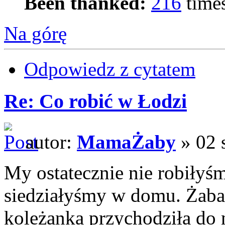
Been thanked:
216
time
Na górę
Odpowiedz z cytatem
Re: Co robić w Łodzi
autor:
MamaŻaby
» 02 
My ostatecznie nie robiłyśm
siedziałyśmy w domu. Żaba 
koleżanka przychodziła do n