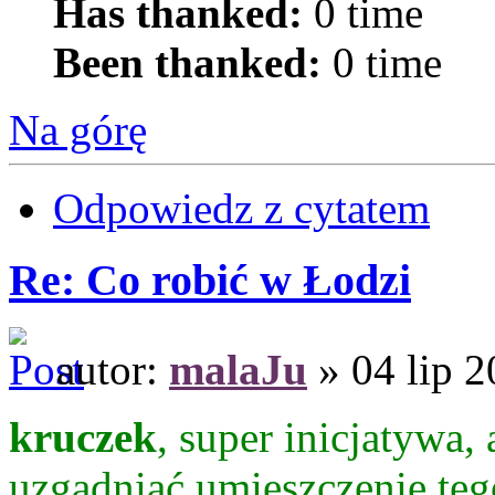
Has thanked:
0 time
Been thanked:
0 time
Na górę
Odpowiedz z cytatem
Re: Co robić w Łodzi
autor:
malaJu
» 04 lip 2
kruczek
, super inicjatywa,
uzgadniać umieszczenie teg