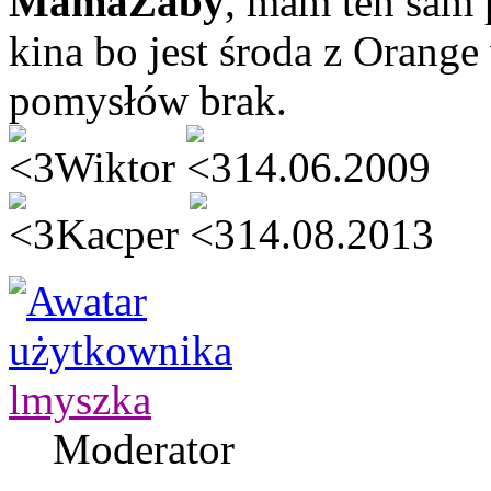
MamaŻaby
, mam ten sam 
kina bo jest środa z Orange 
pomysłów brak.
Wiktor
14.06.2009
Kacper
14.08.2013
lmyszka
Moderator