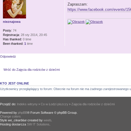
Zapraszam:
https://www.facebook.com/events/1
nieznajowa
Posty:
74
Rejestracja:
28 sty 2014, 20:45
Has thanked:
0 time
Been thanked:
1
time
Odpowiedz
Wróć do Zajęcia dla rodziców z dziećmi
KTO JEST ONLINE
Użytkownicy przeglądający to forum: Obecnie na forum nie ma żadnego zarejestrowanego u
Przejdź do:
Indeks witryny
›
Co w Łodzi piszczy
›
Zajęcia dla rodziców z dziećmi
Powered by
phpBB
® Forum Software © phpBB Group.
Change colors
.
Style
we_clearblue
created by
weeb
.
Hosting dostarcza
SW IT Solutions
.