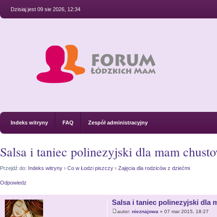
Dzisiaj jest 09 sie 2026, 12:34
Indeks witryny
FAQ
Zespół administracyjny
Salsa i taniec polinezyjski dla mam chust
Przejdź do:
Indeks witryny
›
Co w Łodzi piszczy
›
Zajęcia dla rodziców z dziećmi
Odpowiedz
Salsa i taniec polinezyjski dl
autor:
nieznajowa
» 07 mar 2015, 18:27