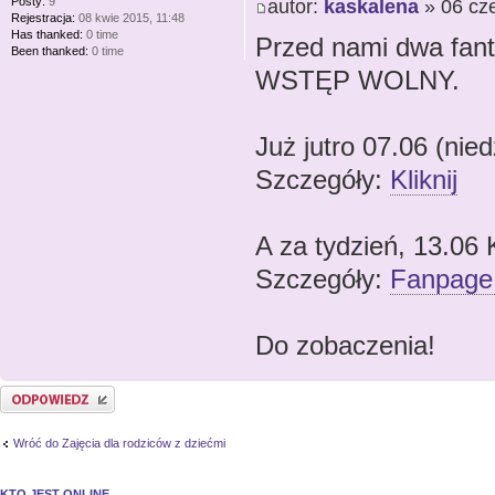
Posty:
9
autor:
kaskalena
» 06 cz
Rejestracja:
08 kwie 2015, 11:48
Has thanked:
0 time
Przed nami dwa fant
Been thanked:
0 time
WSTĘP WOLNY.
Już jutro 07.06 (nied
Szczegóły:
Kliknij
A za tydzień, 13.06
Szczegóły:
Fanpage
Do zobaczenia!
Odpowiedz
Wróć do Zajęcia dla rodziców z dziećmi
KTO JEST ONLINE