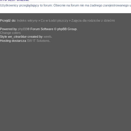
Użytkownicy przeglądający to forum: Obecnie na forum nie ma żadnego zarejestrowanego u
Przejdź do:
Indeks witryny
›
Co w Łodzi piszczy
›
Zajęcia dla rodziców z dziećmi
Powered by
phpBB
® Forum Software © phpBB Group.
Change colors
.
Style
we_clearblue
created by
weeb
.
Hosting dostarcza
SW IT Solutions
.