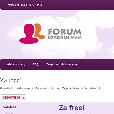
Dzisiaj jest 08 sie 2026, 11:53
Indeks witryny
FAQ
Zespół administracyjny
Za free!
Przejdź do:
Indeks witryny
›
Co w Łodzi piszczy
›
Zajęcia dla rodziców z dziećmi
Odpowiedz
Za free!
kaskalena