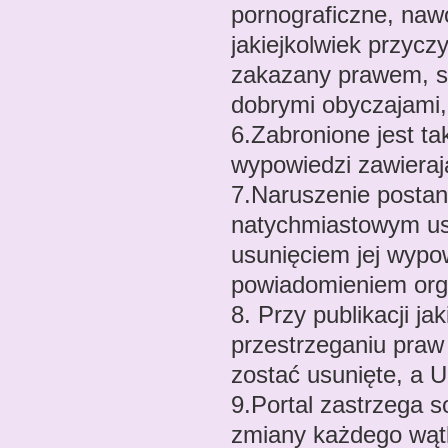
pornograficzne, nawo
jakiejkolwiek przycz
zakazany prawem, są
dobrymi obyczajami,
6.Zabronione jest ta
wypowiedzi zawieraj
7.Naruszenie postan
natychmiastowym us
usunięciem jej wypo
powiadomieniem org
8. Przy publikacji j
przestrzeganiu praw
zostać usunięte, a U
9.Portal zastrzega 
zmiany każdego wątk