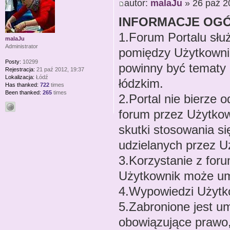
autor:
malaJu
» 26 paź 2
INFORMACJE OG
1.Forum Portalu słu
malaJu
Administrator
pomiędzy Użytkowni
Posty:
10299
powinny być tematy 
Rejestracja:
21 paź 2012, 19:37
Lokalizacja:
Łódź
łódzkim.
Has thanked:
722
times
Been thanked:
265
times
2.Portal nie bierze 
forum przez Użytkow
skutki stosowania si
udzielanych przez U
3.Korzystanie z for
Użytkownik może um
4.Wypowiedzi Użytk
5.Zabronione jest u
obowiązujące prawo, 