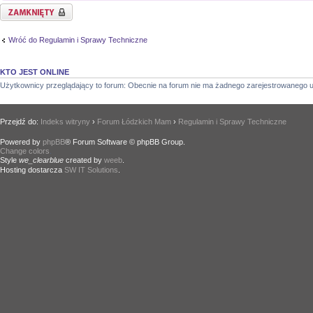
Temat zamknięty
Wróć do Regulamin i Sprawy Techniczne
KTO JEST ONLINE
Użytkownicy przeglądający to forum: Obecnie na forum nie ma żadnego zarejestrowanego u
Przejdź do:
Indeks witryny
›
Forum Łódzkich Mam
›
Regulamin i Sprawy Techniczne
Powered by
phpBB
® Forum Software © phpBB Group.
Change colors
.
Style
we_clearblue
created by
weeb
.
Hosting dostarcza
SW IT Solutions
.