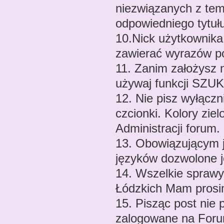
niezwiązanych z te
odpowiedniego tytułu
10.Nick użytkownika
zawierać wyrazów p
11. Zanim założysz n
używaj funkcji SZU
12. Nie pisz wyłącz
czcionki. Kolory zie
Administracji forum.
13. Obowiązującym j
języków dozwolone j
14. Wszelkie spraw
Łódzkich Mam prosi
15. Pisząc post nie
zalogowane na For