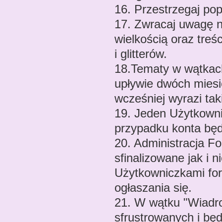
16. Przestrzegaj popr
17. Zwracaj uwagę n
wielkością oraz treś
i glitterów.
18.Tematy w wątkac
upływie dwóch miesię
wcześniej wyrazi tak
19. Jeden Użytkowni
przypadku konta bę
20. Administracja F
sfinalizowane jak i 
Użytkowniczkami for
ogłaszania się.
21. W wątku "Wiadr
sfrustrowanych i b