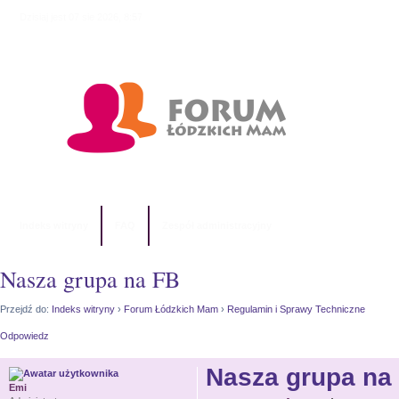
Dzisiaj jest 07 sie 2026, 8:57
Indeks witryny
FAQ
Zespół administracyjny
Nasza grupa na FB
Przejdź do:
Indeks witryny
›
Forum Łódzkich Mam
›
Regulamin i Sprawy Techniczne
Odpowiedz
Nasza grupa na
Emi