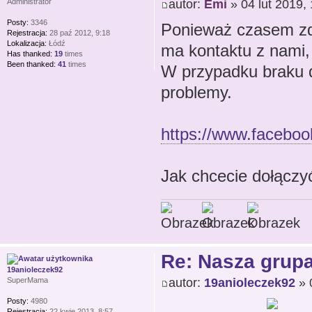
autor:
Emi
» 04 lut 2019,
Administrator
Posty:
3346
Ponieważ czasem zda
Rejestracja:
28 paź 2012, 9:18
Lokalizacja:
Łódź
ma kontaktu z nami
Has thanked:
19
times
Been thanked:
41
times
W przypadku braku 
problemy.
https://www.facebo
Jak chcecie dołącz
Re: Nasza grup
19anioleczek92
autor:
19anioleczek92
» 
SuperMama
Posty:
4980
Rejestracja:
22 kwie 2013, 8:57