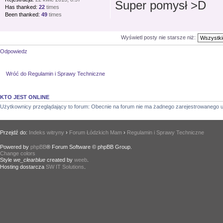
Super pomysł
Has thanked:
22
times
Been thanked:
49
times
Wyświetl posty nie starsze niż:
Odpowiedz
Wróć do Regulamin i Sprawy Techniczne
KTO JEST ONLINE
Użytkownicy przeglądający to forum: Obecnie na forum nie ma żadnego zarejestrowanego u
Przejdź do:
Indeks witryny
›
Forum Łódzkich Mam
›
Regulamin i Sprawy Techniczne
Powered by
phpBB
® Forum Software © phpBB Group.
Change colors
.
Style
we_clearblue
created by
weeb
.
Hosting dostarcza
SW IT Solutions
.