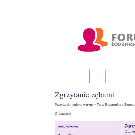
Dzisiaj jest 07 sie 2026, 6:07
Indeks witryny
FAQ
Zespół administ
Zgrzytanie zębami
Przejdź do:
Indeks witryny
›
Fora Eksperckie
›
Stomat
Odpowiedz
Zgrz
mikołajkowa
auto