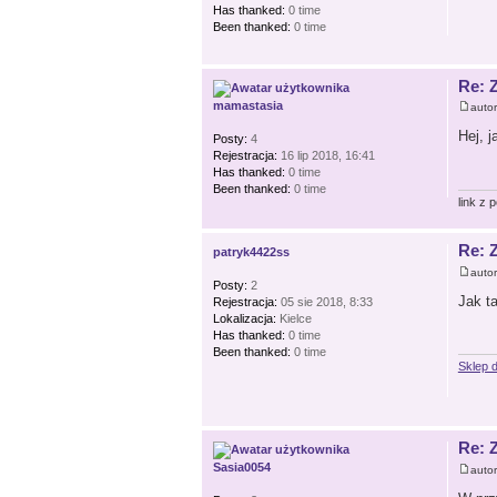
Has thanked:
0 time
Been thanked:
0 time
Re: 
mamastasia
auto
Hej, 
Posty:
4
Rejestracja:
16 lip 2018, 16:41
Has thanked:
0 time
Been thanked:
0 time
link z 
Re: 
patryk4422ss
auto
Posty:
2
Jak ta
Rejestracja:
05 sie 2018, 8:33
Lokalizacja:
Kielce
Has thanked:
0 time
Been thanked:
0 time
Sklep d
Re: 
Sasia0054
auto