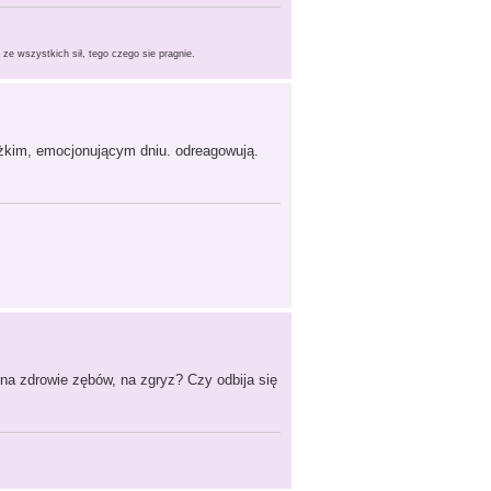
e wszystkich sił, tego czego sie pragnie.
ężkim, emocjonującym dniu. odreagowują.
 na zdrowie zębów, na zgryz? Czy odbija się