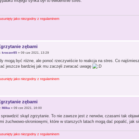
ypadku mojego synka był to ewidentnie stres.
 usunięty jako niezgodny z regulaminem
Zgrzytanie zębami
r:
kroczer85
» 09 cze 2021, 13:29
y mogą być różne, ale ponoć rzeczywiście to reakcja na stres. Co najśmies
tać jeszcze bardziej jak mu zaczęli zwracać uwagę
 usunięty jako niezgodny z regulaminem
Zgrzytanie zębami
r:
Milka
» 09 cze 2021, 16:00
j sprawdzić skąd zgrzytanie. To nie zawsze jest z nerwów, czasami tak objaw
mi żuchwowo-skroniowymi, które w starszych latach mogą dać popalić, jak się
 usunięty jako niezgodny z regulaminem