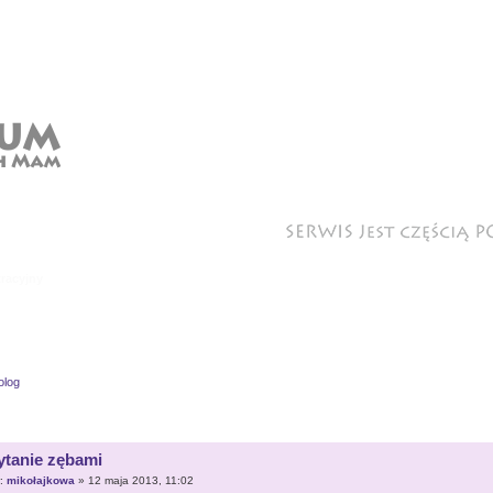
racyjny
olog
ytanie zębami
r:
mikołajkowa
» 12 maja 2013, 11:02