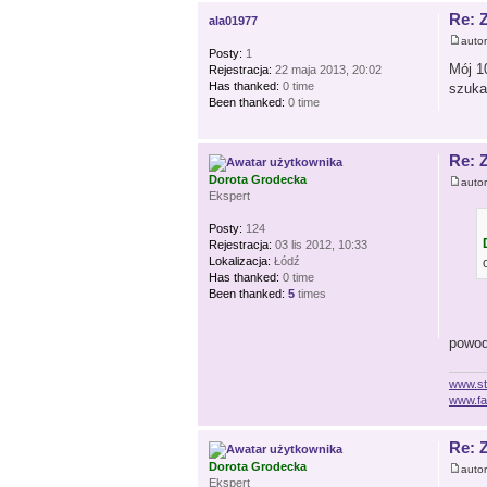
Re: 
ala01977
auto
Posty:
1
Mój 10
Rejestracja:
22 maja 2013, 20:02
Has thanked:
0 time
szuka
Been thanked:
0 time
Re: 
Dorota Grodecka
auto
Ekspert
Posty:
124
Rejestracja:
03 lis 2012, 10:33
Lokalizacja:
Łódź
Has thanked:
0 time
Been thanked:
5
times
powod
www.st
www.fa
Re: 
Dorota Grodecka
auto
Ekspert