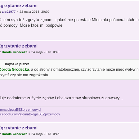
Zgrzytanie zębami
r:
ala01977
» 22 maja 2013, 20:09
 letni syn też zgrzyta zębami i jakoś nie przestaje.Mleczaki pościeral stałe 
ć pomocy. Może ktoś mi podpowie
Zgrzytanie zębami
r:
Dorota Grodecka
» 24 maja 2013, 0:43
lmyszka pisze:
Dorota Grodecka
, a od strony stomatologicznej, czy zgrzytanie może mieć wpływ 
czymś czy nie ma zagrożenia.
uje nadmierne zużycie zębów i obciaza staw skroniowo-żuchwowy...
omatologiaBEZprzemocy.pl
cebook.com/stomatologiaBEZprzemocy
Zgrzytanie zębami
r:
Dorota Grodecka
» 24 maja 2013, 0:46