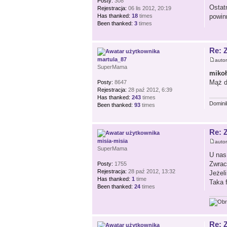
Posty:
308
Ostat
Rejestracja:
06 lis 2012, 20:19
Has thanked:
18
times
powin
Been thanked:
3
times
Re: 
martula_87
auto
SuperMama
miko
Mąż do
Posty:
8647
Rejestracja:
28 paź 2012, 6:39
Has thanked:
243
times
Domini
Been thanked:
93
times
Re: 
misia-misia
auto
SuperMama
U nas
Zwrac
Posty:
1755
Rejestracja:
28 paź 2012, 13:32
Jeżeli
Has thanked:
1
time
Taka f
Been thanked:
24
times
Re: 