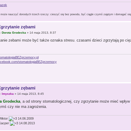
może nauczyć dorosłych trzech rzeczy: cieszyć się bez powodu, być ciągle czymś zajętym i domagać się z
Zgrzytanie zębami
r:
Dorota Grodecka
» 14 maja 2013, 8:37
tanie zebami może być także oznaka stresu. czasami dzieci zgrzytają po ci
omatologiaBEZprzemocy.pl
cebook.com/stomatologiaBEZprzemocy
Zgrzytanie zębami
r:
lmyszka
» 14 maja 2013, 8:45
a Grodecka
, a od strony stomatologicznej, czy zgrzytanie może mieć wpływ
ymś czy nie ma zagrożenia.
iktor
14.06.2009
acper
14.08.2013