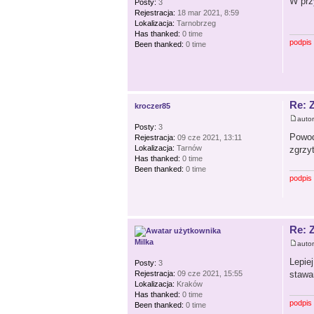
W prz
Posty:
3
Rejestracja:
18 mar 2021, 8:59
Lokalizacja:
Tarnobrzeg
Has thanked:
0 time
podpis
Been thanked:
0 time
Re: 
kroczer85
auto
Posty:
3
Powod
Rejestracja:
09 cze 2021, 13:11
Lokalizacja:
Tarnów
zgrzy
Has thanked:
0 time
Been thanked:
0 time
podpis
Re: 
Milka
auto
Lepie
Posty:
3
stawa
Rejestracja:
09 cze 2021, 15:55
Lokalizacja:
Kraków
Has thanked:
0 time
podpis
Been thanked:
0 time