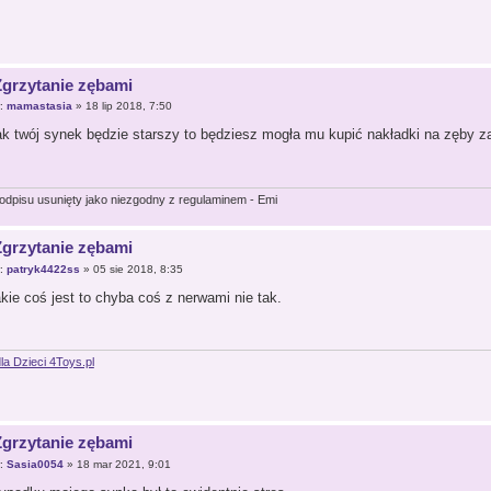
Zgrzytanie zębami
r:
mamastasia
» 18 lip 2018, 7:50
jak twój synek będzie starszy to będziesz mogła mu kupić nakładki na zęby z
podpisu usunięty jako niezgodny z regulaminem - Emi
Zgrzytanie zębami
r:
patryk4422ss
» 05 sie 2018, 8:35
kie coś jest to chyba coś z nerwami nie tak.
la Dzieci 4Toys.pl
Zgrzytanie zębami
r:
Sasia0054
» 18 mar 2021, 9:01