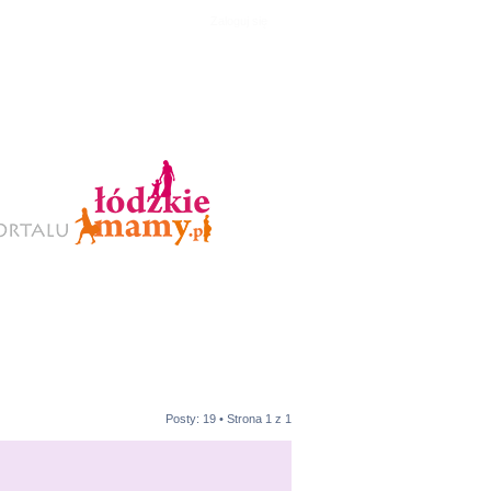
Zaloguj się
Posty: 19 • Strona
1
z
1