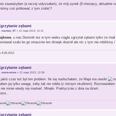
nio zauważyłam (a raczej usłyszałam), że mój synek (8 miesięcy, aktualnie n
niśmy coś próbować z tym zrobić?
Zgrzytanie zębami
r:
martula_87
» 12 maja 2013, 11:11
łajkowa
, u nas Dominik tez w tym wieku ciągle zgrzytał zębami tylko że miał 
stawał szału bo go strasznie ten dźwięk drażnił ale nic z tym nie robiliśmy 
k 8.05.2012
Zgrzytanie zębami
r:
misia-misia
» 12 maja 2013, 12:38
 jakiś czas też był ten problem. Ile się nasłuchałam, że Maja ma owsiki
ałam jej tylko uwagę, żeby tak nie robiła (z różnym skutkiem). Rozmawiałam
 nie minie wtedy się martwić. Minęło. Praktycznie z dnia na dzień.
aza...
Zgrzytanie zębami