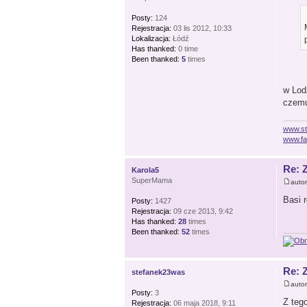
Posty:
124
Rejestracja:
03 lis 2012, 10:33
Lokalizacja:
Łódź
Has thanked:
0 time
Been thanked:
5
times
w Lod
czemu
www.st
www.fa
Re: 
Karola5
SuperMama
auto
Basi 
Posty:
1427
Rejestracja:
09 cze 2013, 9:42
Has thanked:
28
times
Been thanked:
52
times
Re: 
stefanek23was
auto
Posty:
3
Z teg
Rejestracja:
06 maja 2018, 9:11