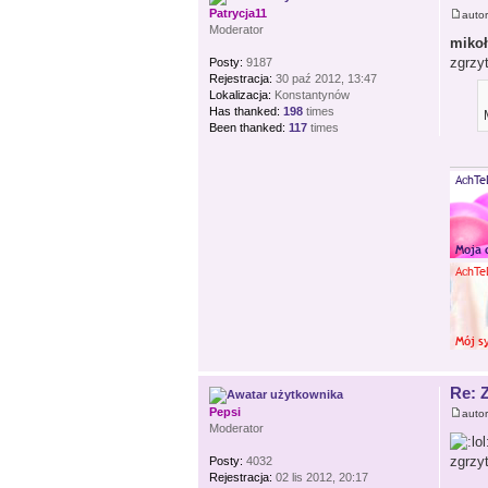
Patrycja11
auto
Moderator
miko
zgrzyt
Posty:
9187
Rejestracja:
30 paź 2012, 13:47
Lokalizacja:
Konstantynów
Has thanked:
198
times
Been thanked:
117
times
Re: 
Pepsi
auto
Moderator
zgrzy
Posty:
4032
Rejestracja:
02 lis 2012, 20:17