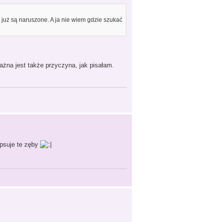
eż już są naruszone. A ja nie wiem gdzie szukać
żna jest także przyczyna, jak pisałam.
opsuje te zęby