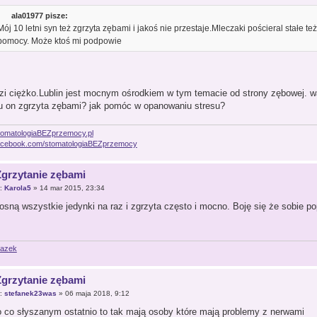
ala01977 pisze:
Mój 10 letni syn też zgrzyta zębami i jakoś nie przestaje.Mleczaki pościeral stałe t
pomocy. Może ktoś mi podpowie
zi ciężko.Lublin jest mocnym ośrodkiem w tym temacie od strony zębowej. wa
 on zgrzyta zębami? jak pomóc w opanowaniu stresu?
omatologiaBEZprzemocy.pl
cebook.com/stomatologiaBEZprzemocy
Zgrzytanie zębami
r:
Karola5
» 14 mar 2015, 23:34
rosną wszystkie jedynki na raz i zgrzyta często i mocno. Boję się że sobie p
Zgrzytanie zębami
r:
stefanek23was
» 06 maja 2018, 9:12
o co słyszanym ostatnio to tak mają osoby które mają problemy z nerwami