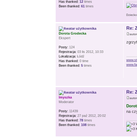
Has thanked:
12
times
Been thanked:
61
times
Dziecko 
Re: 
Dorota Grodecka
auto
Ekspert
zgrzy
Posty:
124
Rejestracja:
03 lis 2012, 10:33
Lokalizacja:
Łódź
www.st
Has thanked:
0 time
www.fa
Been thanked:
5
times
Re: 
lmyszka
auto
Moderator
Dorot
na cz
Posty:
11439
Rejestracja:
27 paź 2012, 20:02
Has thanked:
78
times
W
Been thanked:
108
times
K