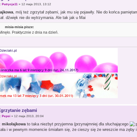
r:
Patrycja11
» 12 maja 2013, 13:12
łajkowa
, mój też zgrzytał zębami, jak mu się pojawiły. Nie do końca pamiętam 
ał. dźwięk nie do wytrzymania. Ale tak jak u Mai
misia-misia pisze:
Minęło. Praktycznie z dnia na dzień.
Zgrzytanie zębami
r:
Pepsi
» 12 maja 2013, 20:04
mikołajkowa
to taka niezbyt przyjemna (przynajmniej dla słuchającego
tała i w pewnym momencie śmiałam się, że cieszy się że wreszcie ma zęby