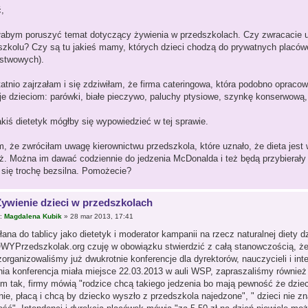
,
łabym poruszyć temat dotyczący żywienia w przedszkolach. Czy zwracacie u
szkolu? Czy są tu jakieś mamy, których dzieci chodzą do prywatnych placówe
stwowych).
atnio zajrzałam i się zdziwiłam, że firma cateringowa, która podobno opracow
je dzieciom: parówki, białe pieczywo, paluchy ptysiowe, szynkę konserwową, p
akiś dietetyk mógłby się wypowiedzieć w tej sprawie.
, że zwróciłam uwagę kierownictwu przedszkola, które uznało, że dieta jest 
ż. Można im dawać codziennie do jedzenia McDonalda i też będą przybierały 
 się trochę bezsilna. Pomożecie?
Żywienie dzieci w przedszkolach
r:
Magdalena Kubik
» 28 mar 2013, 17:41
ana do tablicy jako dietetyk i moderator kampanii na rzecz naturalnej diety 
YPrzedszkolak.org czuję w obowiązku stwierdzić z całą stanowczością, że 
 zorganizowaliśmy już dwukrotnie konferencje dla dyrektorów, nauczycieli i i
nia konferencja miała miejsce 22.03.2013 w auli WSP, zapraszaliśmy również
m tak, firmy mówią "rodzice chcą takiego jedzenia bo mają pewność że dzieci 
nie, płacą i chcą by dziecko wyszło z przedszkola najedzone", " dzieci nie z