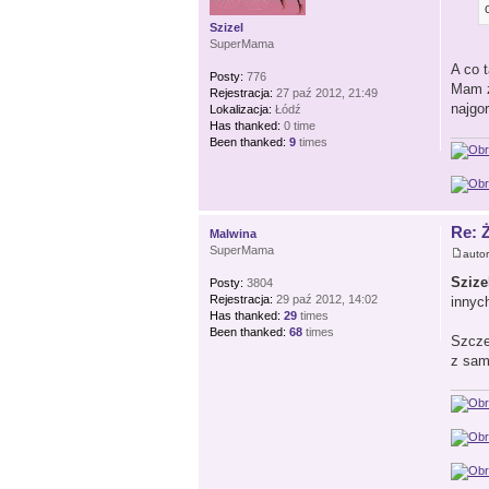
Szizel
SuperMama
A co 
Posty:
776
Mam z
Rejestracja:
27 paź 2012, 21:49
najgor
Lokalizacja:
Łódź
Has thanked:
0 time
Been thanked:
9
times
Re: 
Malwina
SuperMama
auto
Szize
Posty:
3804
Rejestracja:
29 paź 2012, 14:02
innyc
Has thanked:
29
times
Been thanked:
68
times
Szcze
z same