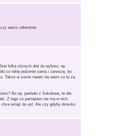
 czy wrecz odwrotnie.
est kilka różnych diet do wyboru, np.
óki co robię jedzenie sama i zanoszę, bo
mu. Także w sumie nawet nie wiem co to za
ieci? Bo np. parówki z Sokołowa, te dla
iki. Z tego co pamiętam nie ma w nich
 chce wziąć do ust. Ale czy gdyby dziecko