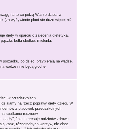
wagę na to co jedzą Wasze dzieci w
k (za wyżywienie płaci się dużo więcej niż
uje diety w oparciu o zalecenia dietetyka,
ączki, bułki słodkie, mielonki.
w porządku, bo dzieci przybierają na wadze.
na wadze i nie będą głodne.
dzieci w przedszkolach
działamy na rzecz poprawy diety dzieci. W
ntendentów z placówek przedszkolnych.
 na spotkanie rodziców.
zjadły", "nie interesuje rodziców zdrowe
nają kasz, różnorodnych warzyw, nie chcą