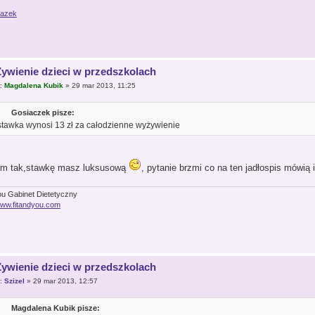
Żywienie dzieci w przedszkolach
r:
Magdalena Kubik
» 29 mar 2013, 11:25
Gosiaczek pisze:
stawka wynosi 13 zł za całodzienne wyżywienie
m tak,stawkę masz luksusową
, pytanie brzmi co na ten jadłospis mówią
ou Gabinet Dietetyczny
/www.fitandyou.com
Żywienie dzieci w przedszkolach
r:
Szizel
» 29 mar 2013, 12:57
Magdalena Kubik pisze: