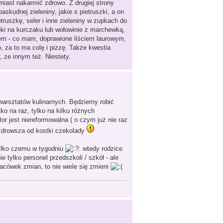
miast nakarmić zdrowo. Z drugiej strony
askudnej zieleniny, jakie s pietruszki, a on
etruszkę, seler i inne zieleniny w zupkach do
pki na kurczaku lub wołowinie z marchewką,
łem - co mam, doprawione liściem laurowym,
, za to ma colę i pizzę. Także kwestia
 ze innym też. Niestety.
 warsztatów kulinarnych. Będziemy robić
o na raz, tylko na kilku różnych
 jest niereformowalna ( o czym już nie raz
t zdrowsza od kostki czekolady
tylko czemu w tygodniu
wtedy rodzice
tylko personel przedszkoli / szkół - ale
acówek zmian, to nie wiele się zmieni