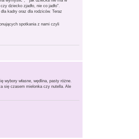
żna wymyślić", " jak dziecka nie ma w
 czy dziecko zjadło, nie co jadło".
la kadry oraz dla rodziców. Teraz
onujących spotkania z nami czyli
ię wybory własne, wędlina, pasty różne.
a się czasem mielonka czy nutella. Ale