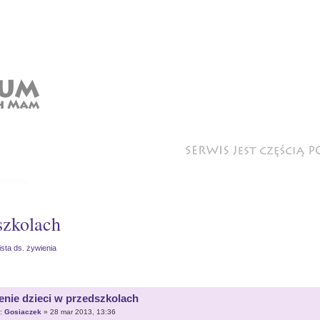
racyjny
szkolach
ista ds. żywienia
enie dzieci w przedszkolach
r:
Gosiaczek
» 28 mar 2013, 13:36