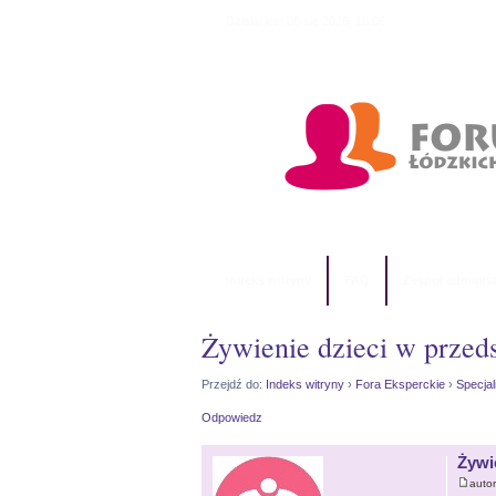
Dzisiaj jest 06 sie 2026, 16:06
Indeks witryny
FAQ
Zespół administ
Żywienie dzieci w przed
Przejdź do:
Indeks witryny
›
Fora Eksperckie
›
Specjal
Odpowiedz
Żywi
auto