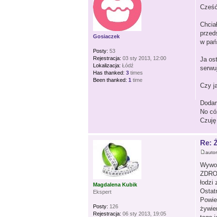
Cześć
Chcia
przed
Gosiaczek
w pań
Posty:
53
Rejestracja:
03 sty 2013, 12:00
Ja ost
Lokalizacja:
Łódź
serwu
Has thanked:
3
times
Been thanked:
1
time
Czy j
Dodam
No có
Czuję
Re: 
auto
Wywoł
ZDROW
łodzi
Magdalena Kubik
Ostat
Ekspert
Powie
Posty:
126
żywie
Rejestracja:
06 sty 2013, 19:05