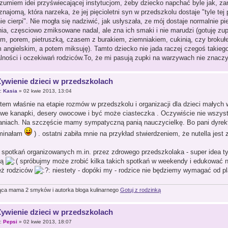
ozumiem idei przyświecającej instytucjom, żeby dziecko napchać byle jak, za
ajomą, która narzeka, że jej pięcioletni syn w przedszkolu dostaje "tyle tej p
ie cierpi". Nie mogła się nadziwić, jak usłyszała, ze mój dostaje normalnie pi
nia, częsciowo zmiksowane nadal, ale zna ich smaki i nie marudzi (gotuję zu
em, porem, pietruszką, czasem z burakiem, ziemniakiem, cukinią, czy broku
m angielskim, a potem miksuję). Tamto dziecko nie jada raczej czegoś takiego
lności i oczekiwań rodziców.To, że mi pasują zupki na warzywach nie znaczy,
Żywienie dzieci w przedszkolach
r:
Kasia
» 02 kwie 2013, 13:04
stem właśnie na etapie rozmów w przedszkolu i organizacji dla dzieci małych
owe kanapki, desery owocowe i być może ciasteczka . Oczywiście nie wszystk
aniach. Na szczęście mamy sympatyczną panią nauczycielkę. Bo pani dyrektor
minałam
) . ostatni zabiła mnie na przykład stwierdzeniem, że nutella jes
 spotkań organizowanych m.in. przez zdrowego przedszkolaka - super idea 
ją
spróbujmy może zrobić kilka takich spotkań w weekendy i edukować nie 
eż rodziców
niestety - dopóki my - rodzice nie będziemy wymagać od pl
ąca mama 2 smyków i autorka bloga kulinarnego
Gotuj z rodzinką
Żywienie dzieci w przedszkolach
r:
Pepsi
» 02 kwie 2013, 18:07