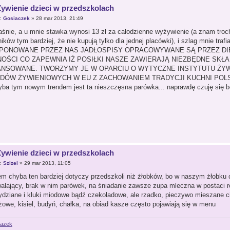
Żywienie dzieci w przedszkolach
r:
Gosiaczek
» 28 mar 2013, 21:49
aśnie, a u mnie stawka wynosi 13 zł za całodzienne wyżywienie (a znam troch
ików tym bardziej, że nie kupują tylko dla jednej placówki), i szlag mnie trafi
PONOWANE PRZEZ NAS JADŁOSPISY OPRACOWYWANE SĄ PRZEZ D
OŚCI CO ZAPEWNIA IŻ POSIŁKI NASZE ZAWIERAJĄ NIEZBĘDNE SKŁ
ANSOWANE. TWORZYMY JE W OPARCIU O WYTYCZNE INSTYTUTU ŻYW
DÓW ŻYWIENIOWYCH W EU Z ZACHOWANIEM TRADYCJI KUCHNI POLS
yba tym nowym trendem jest ta nieszczęsna parówka... naprawdę czuję się b
Żywienie dzieci w przedszkolach
r:
Szizel
» 29 mar 2013, 11:05
em chyba ten bardziej dotyczy przedszkoli niż żłobków, bo w naszym żłobku c
alający, brak w nim parówek, na śniadanie zawsze zupa mleczna w postaci ró
ydziane i kluki miodowe bądź czekoladowe, ale rzadko, pieczywo mieszane ci
żowe, kisiel, budyń, chałka, na obiad kasze często pojawiają się w menu