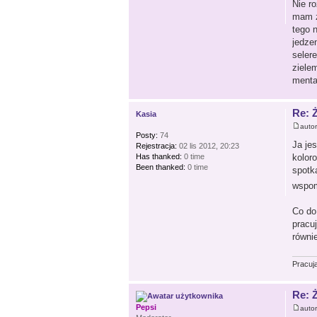
Nie r
mam zn
tego n
jedze
seler
ziele
menta
Re: 
Kasia
auto
Posty:
74
Ja je
Rejestracja:
02 lis 2012, 20:23
Has thanked:
0 time
kolor
Been thanked:
0 time
spotk
wspo
Co do
pracu
równi
Pracuj
Re: 
Pepsi
auto