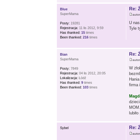
Re: 
Blue
SuperMama
auto
U nas
Posty:
19281
Rejestracja:
11 lis 2012, 9:59
Tyle 
Has thanked:
15
times
Been thanked:
216
times
Re: 
Bian
SuperMama
auto
W żło
Posty:
7849
Rejestracja:
04 lis 2012, 20:05
bezml
Lokalizacja:
Łódź
Hania
Has thanked:
9
times
firma 
Been thanked:
103
times
Magd
dziec
MOM. 
lubiło
Re: 
Sybel
auto