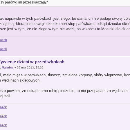
czy parówki im przeszkadzają?
tak naprawdę w tych parówkach jest złego, bo sama ich nie podaję swojej córc
najomą, która pasie swoje dziecko non stop parówkami, odkąd dziecko skończ
sze jest w tym, że nic złego w tym nie widzi, bo w końcu to Morlinki dla dziec
Żywienie dzieci w przedszkolach
r:
Malwina
» 29 mar 2013, 15:32
l
, mało mięsa w parówkach, tłuszcz, zmielone korpusy, skóry wieprzowe, kon
h wędlinach sklepowych.
rze powiem, że odkąd sama robię pieczenie, to nie przepadam za wędlinami k
j soli.