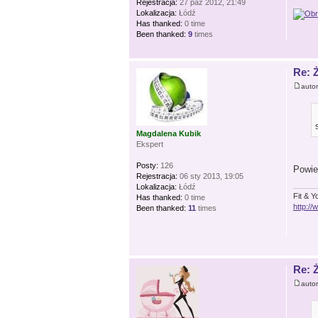
Rejestracja:
27 paź 2012, 21:49
Lokalizacja:
Łódź
Has thanked:
0 time
Been thanked:
9
times
Re: 
auto
Magdalena Kubik
Ekspert
Posty:
126
Powie
Rejestracja:
06 sty 2013, 19:05
Lokalizacja:
Łódź
Fit & Y
Has thanked:
0 time
http:/
Been thanked:
11
times
Re: 
auto