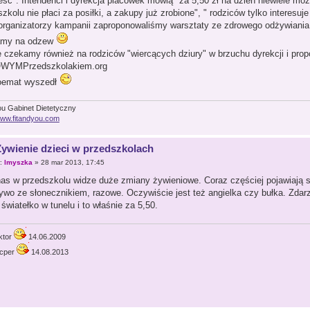
jeść". Intendenci i dyrekcja placówek mówią "za 5,50 zł na dzień niewiele mo
zkolu nie płaci za posiłki, a zakupy już zrobione", " rodziców tylko interesuje
organizatorzy kampanii zaproponowaliśmy warsztaty ze zdrowego odżywiania d
amy na odzew
e czekamy również na rodziców "wiercących dziury" w brzuchu dyrekcji i prop
WYMPrzedszkolakiem.org
oemat wyszedł
ou Gabinet Dietetyczny
/www.fitandyou.com
Żywienie dzieci w przedszkolach
r:
lmyszka
» 28 mar 2013, 17:45
nas w przedszkolu widze duże zmiany żywieniowe. Coraz częściej pojawiają s
ywo ze słonecznikiem, razowe. Oczywiście jest też angielka czy bułka. Zdarz
światełko w tunelu i to właśnie za 5,50.
ktor
14.06.2009
cper
14.08.2013