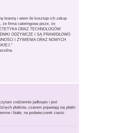
ę branżę i wiem ile kosztuje ich zakup
a, że firma cateringowa pisze, że
IETETYKA ORAZ TECHNOLOGÓW
ADNIKI ODŻYWCZE I SĄ PRAWIDŁOWO
NOŚCI I ŻYWIENIA ORAZ NOWYCH
KIEJ."
ezsilna.
zytam codziennie jadłospis i jest
żnych płatków, czasem pojawiają się płatki
emne i białe, na podwieczorek ciasto