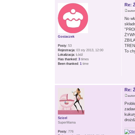
Re: 
auto
No wł
składn
"PRO
ŻYWN
Gosiaczek
ZBIL
TREN
Posty:
53
Rejestracja:
03 sty 2013, 12:00
To ch
Lokalizacja:
Łódź
Has thanked:
3
times
Been thanked:
1
time
Re: 
auto
Probl
zadaw
kukur
Szizel
drożd
SuperMama
Posty:
776