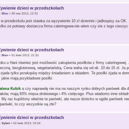
Żywienie dzieci w przedszkolach
r:
Blue
» 30 mar 2013, 12:31
 w przedszkolu jest stawka za wyzywienie 10 zl dziennie i jadlospisy sa OK.
tylko ze potrawy dostarcza firma cateringowa-nie wiem czy sie z tego cieszyc
Żywienie dzieci w przedszkolach
r:
Bian
» 01 kwie 2013, 21:31
bku u Hani również jest możliwość zakupienia posiłków z firmy cateringowej. J
eczną, bezglutenową, wegetariańską. Cena waha się od ok. 10 do 15 zł. Ja p
 zjada tylko przekąskę między śniadaniem a obiadem. Te posiłki zjada w do
i jakie mają przykładowe posiłki.
alena Kubik
a czy naprawdę nie ma na naszym rynku dobrych parówek dla dz
iaków, mają 83% mięsa drobiowego i 4% cielęcego. Plus wiadomo inne składn
My raz kupiliśmy właśnie te parówki, ale nasze dziecko w ogóle parówek nie
 parówki, to czy wszystkie są złe?
Żywienie dzieci w przedszkolach
r:
Sybel
» 02 kwie 2013, 10:24