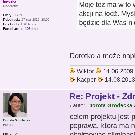
lmyszka
Moje też ma w to
Moderator
akcji na łódź. Myś
Posty:
11439
Rejestracja:
27 paź 2012, 20:02
będzie dla Was ni
Has thanked:
78
times
Been thanked:
108
times
Dorotko a może napi
Wiktor
14.06.2009
Kacper
14.08.2013
Re: Projekt - Z
autor:
Dorota Grodecka
»
celem projektu jest 
Dorota Grodecka
poprawa, ktora ma n
Ekspert
obejmowac eliminacj
Posty:
124