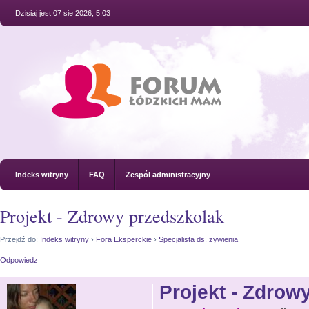
Dzisiaj jest 07 sie 2026, 5:03
Indeks witryny
FAQ
Zespół administracyjny
Projekt - Zdrowy przedszkolak
Przejdź do:
Indeks witryny
›
Fora Eksperckie
›
Specjalista ds. żywienia
Odpowiedz
Projekt - Zdrow