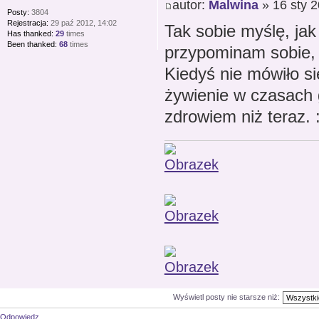
autor:
Malwina
» 16 sty 2
Posty:
3804
Rejestracja:
29 paź 2012, 14:02
Tak sobie myślę, jak 
Has thanked:
29
times
Been thanked:
68
times
przypominam sobie, 
Kiedyś nie mówiło s
żywienie w czasach 
zdrowiem niż teraz. :
Wyświetl posty nie starsze niż:
Odpowiedz