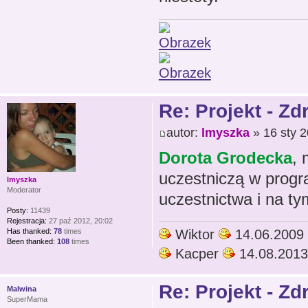
Re: Projekt - Z
autor:
lmyszka
» 16 sty 2
Dorota Grodecka
, 
uczestniczą w progr
lmyszka
Moderator
uczestnictwa i na t
Posty:
11439
Rejestracja:
27 paź 2012, 20:02
Wiktor
14.06.2009
Has thanked:
78
times
Been thanked:
108
times
Kacper
14.08.2013
Re: Projekt - Z
Malwina
SuperMama