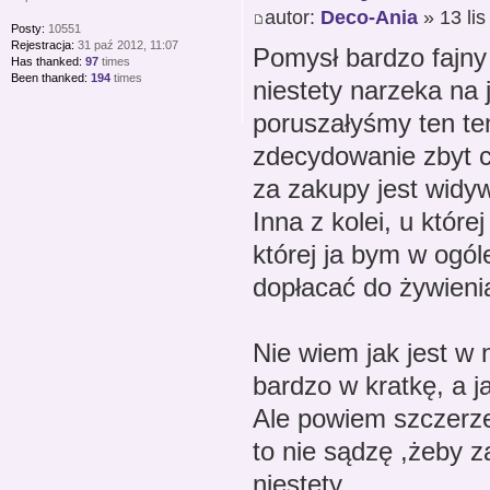
autor:
Deco-Ania
» 13 lis
Posty:
10551
Rejestracja:
31 paź 2012, 11:07
Pomysł bardzo fajny
Has thanked:
97
times
Been thanked:
194
times
niestety narzeka na 
poruszałyśmy ten te
zdecydowanie zbyt 
za zakupy jest widy
Inna z kolei, u któr
której ja bym w ogó
dopłacać do żywieni
Nie wiem jak jest w 
bardzo w kratkę, a ja
Ale powiem szczerze 
to nie sądzę ,żeby z
niestety.