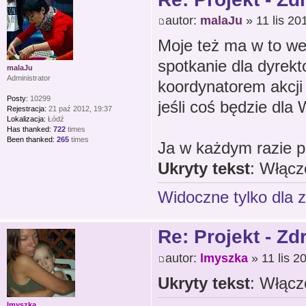
autor:
malaJu
» 11 lis 20
Moje też ma w to w
spotkanie dla dyrekt
malaJu
Administrator
koordynatorem akcji 
Posty:
10299
jeśli coś będzie dla 
Rejestracja:
21 paź 2012, 19:37
Lokalizacja:
Łódź
Has thanked:
722
times
Been thanked:
265
times
Ja w każdym razie po
Ukryty tekst
: Włącz
Widoczne tylko dla 
Re: Projekt - Z
autor:
lmyszka
» 11 lis 2
Ukryty tekst
: Włącz
lmyszka