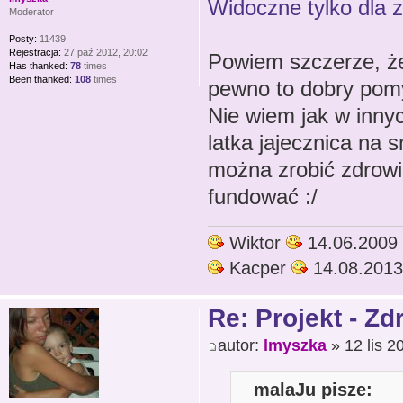
Widoczne tylko dla 
Moderator
Posty:
11439
Rejestracja:
27 paź 2012, 20:02
Powiem szczerze, że
Has thanked:
78
times
Been thanked:
108
times
pewno to dobry pomy
Nie wiem jak w innyc
latka jajecznica na 
można zrobić zdrowi
fundować :/
Wiktor
14.06.2009
Kacper
14.08.2013
Re: Projekt - Z
autor:
lmyszka
» 12 lis 2
malaJu pisze: