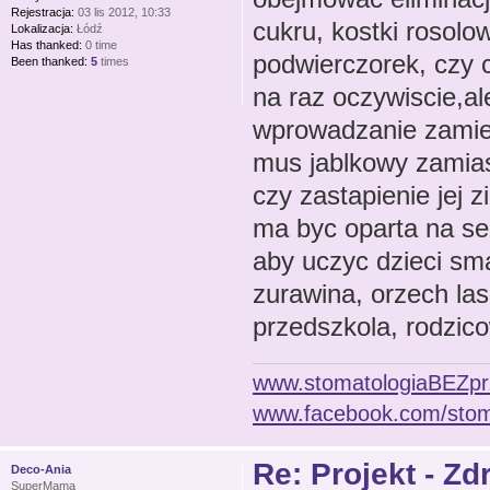
Rejestracja:
03 lis 2012, 10:33
cukru, kostki rosol
Lokalizacja:
Łódź
Has thanked:
0 time
podwierczorek, czy 
Been thanked:
5
times
na raz oczywiscie,al
wprowadzanie zamie
mus jablkowy zamias
czy zastapienie jej 
ma byc oparta na sez
aby uczyc dzieci sm
zurawina, orzech las
przedszkola, rodzicow
www.stomatologiaBEZpr
www.facebook.com/sto
Re: Projekt - Z
Deco-Ania
SuperMama