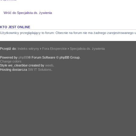
Wróć do Specjalista ds. żywienia
KTO JEST ONLINE
Użytkownicy przeglądający to forum: Obecnie na forum nie ma żadnego zarejestrowanego u
Przejdź do:
Indeks witryny
›
Fora Eksperckie
›
Specjalista ds. żywienia
Powered by
phpBB
® Forum Software © phpBB Group.
Change colors
.
Style
we_clearblue
created by
weeb
.
Hosting dostarcza
SW IT Solutions
.